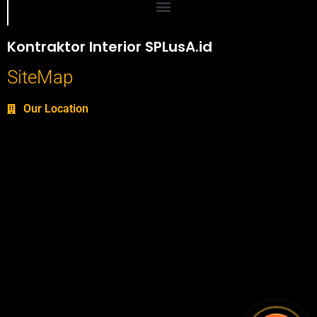
Portofolio SPlusA.id Jasa Desain Interior dan Kontraktor Interior
Kontraktor Interior SPLusA.id
SiteMap
Our Location