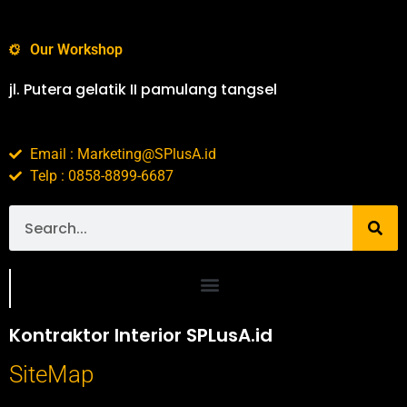
Our Workshop
jl. Putera gelatik II pamulang tangsel
Email : Marketing@SPlusA.id
Telp : 0858-8899-6687
Portofolio SPlusA.id Jasa Desain Interior dan Kontraktor Interior
Kontraktor Interior SPLusA.id
SiteMap