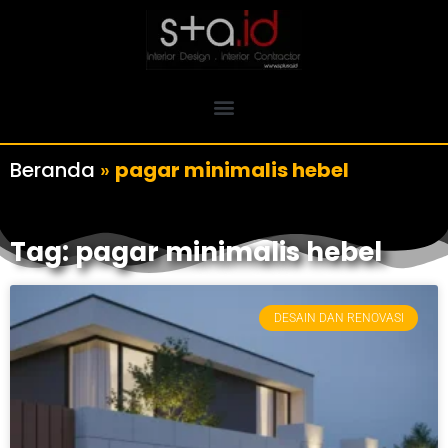
Beranda
»
pagar minimalis hebel
Tag: pagar minimalis hebel
DESAIN DAN RENOVASI