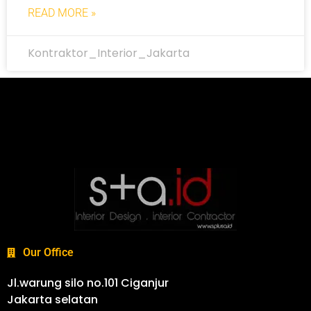
READ MORE »
Kontraktor_Interior_Jakarta
Our Office
Jl.warung silo no.101 Ciganjur
Jakarta selatan