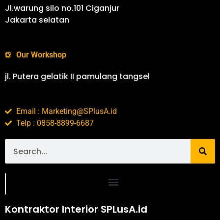
Jl.warung silo no.101 Ciganjur
Jakarta selatan
Our Workshop
jl. Putera gelatik II pamulang tangsel
Email : Marketing@SPlusA.id
Telp : 0858-8899-6687
Portofolio SPlusA.id Jasa Desain Interior dan Kontraktor Interior
Kontraktor Interior SPLusA.id