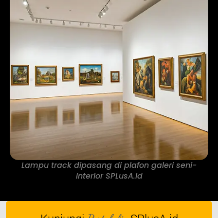
Lampu track dipasang di plafon galeri seni-
interior SPLusA.id