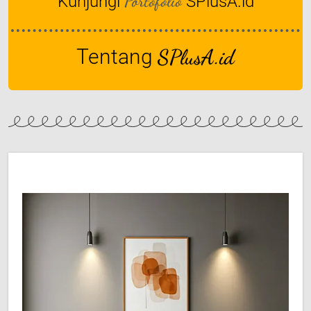
Portofolio
Kunjungi
SPlusA.id
Tentang
SPlusA.id