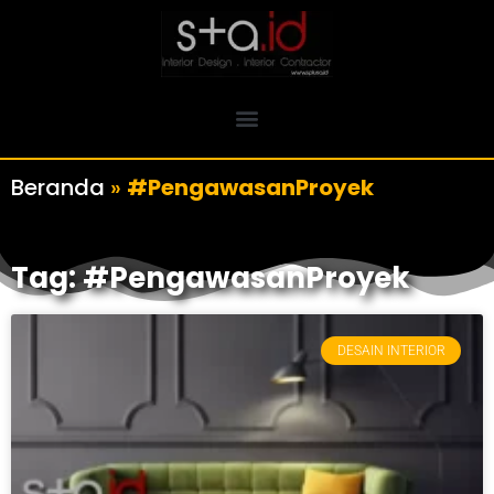
Beranda
»
#PengawasanProyek
Tag: #PengawasanProyek
DESAIN INTERIOR