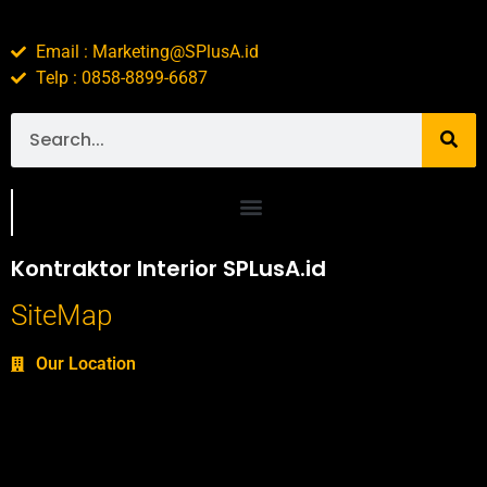
Email : Marketing@SPlusA.id
Telp : 0858-8899-6687
Portofolio SPlusA.id Jasa Desain Interior dan Kontraktor Interior
Kontraktor Interior SPLusA.id
SiteMap
Our Location