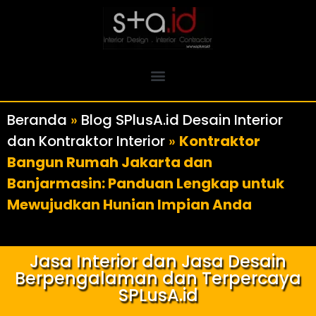
Beranda
»
Blog SPlusA.id Desain Interior
dan Kontraktor Interior
»
Kontraktor
Bangun Rumah Jakarta dan
Banjarmasin: Panduan Lengkap untuk
Mewujudkan Hunian Impian Anda
Jasa Interior dan Jasa Desain
Berpengalaman dan Terpercaya
SPLusA.id