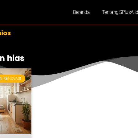
Beranda
Tentang SPlusA.i
ias
n hias
N RENOVASI