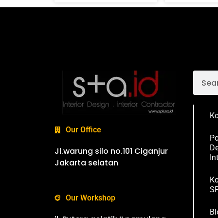
Ko
Our Office
Po
De
Jl.warung silo no.101 Ciganjur
In
Jakarta selatan
Ko
SP
Our Workshop
Bl