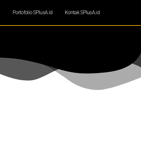
d
Portofolio SPlusA.id
Kontak SPlusA.id