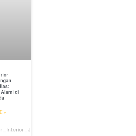
rior
engan
ias:
Alami di
da
E »
r_Interior_Jakarta