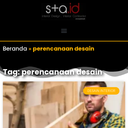
Beranda
»
perencanaan desain
Tag: perencanaan desain
DESAIN INTERIOR