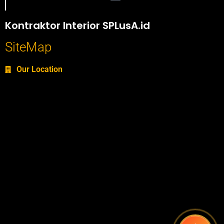
Portofolio SPlusA.id Jasa Desain Interior dan Kontraktor Interior
Kontraktor Interior SPLusA.id
SiteMap
Our Location