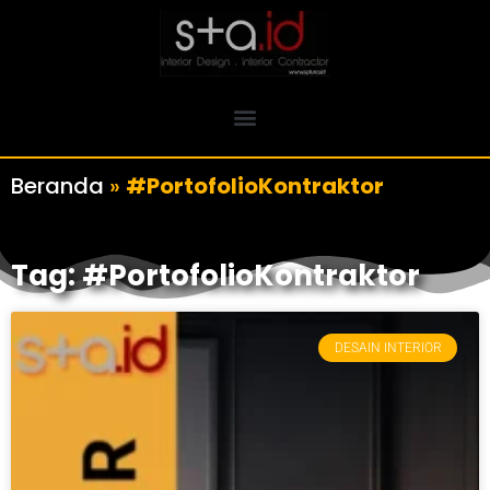
Beranda
»
#PortofolioKontraktor
Tag: #PortofolioKontraktor
DESAIN INTERIOR