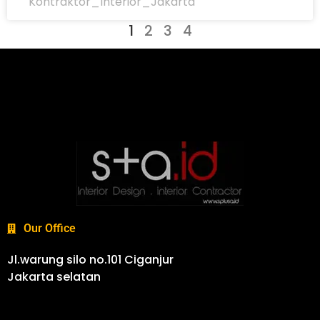
Kontraktor_Interior_Jakarta
1
2
3
4
Our Office
Jl.warung silo no.101 Ciganjur
Jakarta selatan