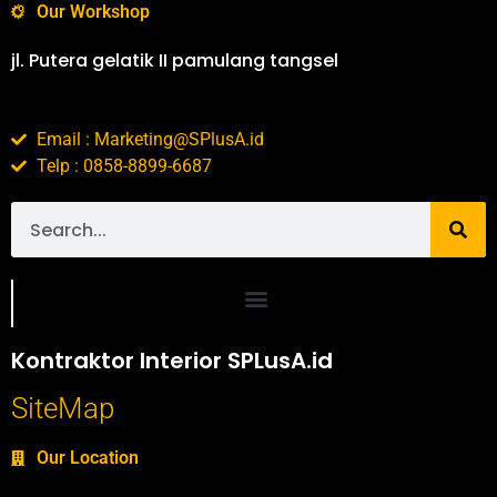
Our Workshop
jl. Putera gelatik II pamulang tangsel
Email : Marketing@SPlusA.id
Telp : 0858-8899-6687
Portofolio SPlusA.id Jasa Desain Interior dan Kontraktor Interior
Kontraktor Interior SPLusA.id
SiteMap
Our Location