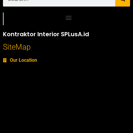
Portofolio SPlusA.id Jasa Desain Interior dan Kontraktor Interior
Kontraktor Interior SPLusA.id
SiteMap
Our Location