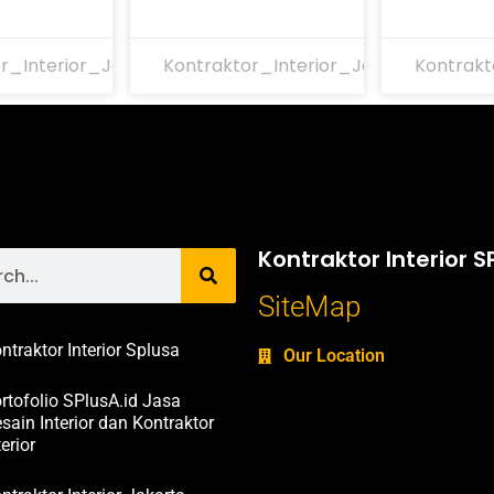
r_Interior_Jakarta
Kontraktor_Interior_Jakarta
Kontrakt
Kontraktor Interior S
SiteMap
ntraktor Interior Splusa
Our Location
rtofolio SPlusA.id Jasa
sain Interior dan Kontraktor
terior