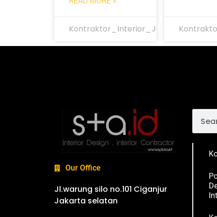
READ MORE »
Kontraktor_Interior_Jakarta
Kontrakto
Ko
Our Office
Po
De
Jl.warung silo no.101 Ciganjur
In
Jakarta selatan