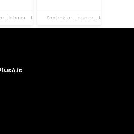
or_Interior_Jakarta
Kontraktor_Interior_Jakarta
PLusA.id