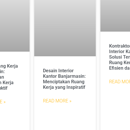
Kontrakto
Interior K
Solusi Te
Ruang Ker
ng Kerja
Efisien da
Desain Interior
in:
Kantor Banjarmasin:
an
Menciptakan Ruang
READ MOR
 Kerja
Kerja yang Inspiratif
ktif
READ MORE »
E »