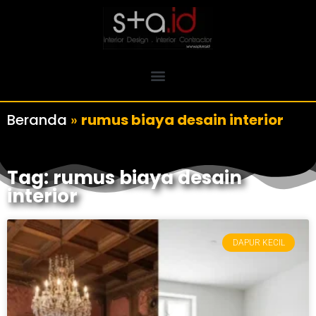
Beranda
»
rumus biaya desain interior
Tag: rumus biaya desain
interior
DAPUR KECIL