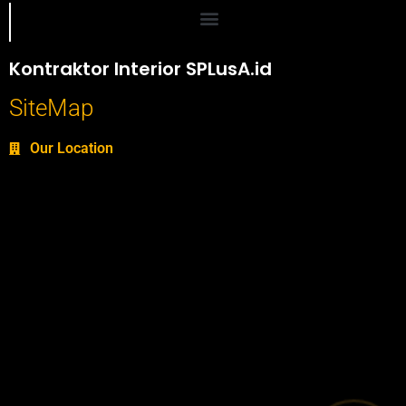
Portofolio SPlusA.id Jasa Desain Interior dan Kontraktor Interior
Kontraktor Interior SPLusA.id
SiteMap
Our Location