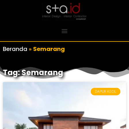
Beranda
»
Semarang
Tag: Semarang
DAPUR KECIL