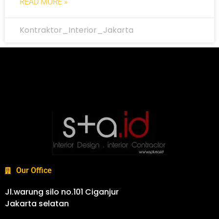
READ MORE »
Kontraktor_Interior_Jakarta
Our Office
Jl.warung silo no.101 Ciganjur
Jakarta selatan