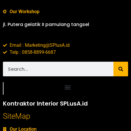
Our Workshop
jl. Putera gelatik II pamulang tangsel
Email : Marketing@SPlusA.id
Telp : 0858-8899-6687
Portofolio SPlusA.id Jasa Desain Interior dan Kontraktor Interior
Kontraktor Interior SPLusA.id
SiteMap
Our Location