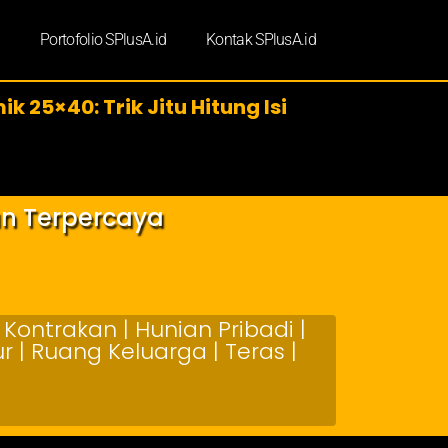
d
Portofolio SPlusA.id
Kontak SPlusA.id
 25×40: Trik Jitu Hitung Isi
an Terpercaya
Kontrakan | Hunian Pribadi |
 | Ruang Keluarga | Teras |