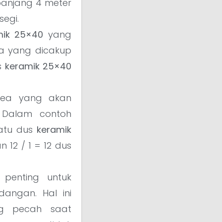
 panjang 4 meter
segi.
mik 25×40
yang
ea yang dicakup
us
keramik 25×40
rea yang akan
 Dalam contoh
satu dus
keramik
12 / 1 = 12 dus
penting untuk
angan. Hal ini
ng pecah saat