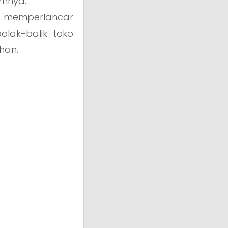
umnya.
n memperlancar
lak-balik toko
han.