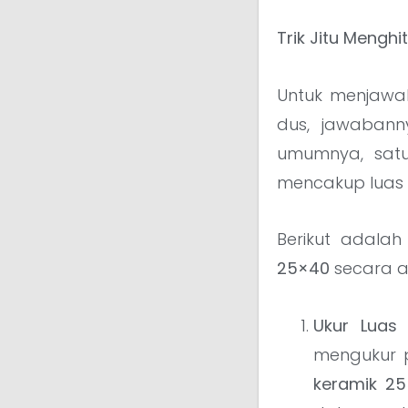
Trik Jitu Mengh
Untuk menjawa
dus, jawabann
umumnya, sa
mencakup luas s
Berikut adala
25×40
secara a
Ukur Luas
mengukur p
keramik 2