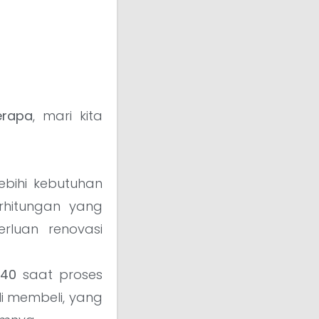
erapa
, mari kita
bihi kebutuhan
rhitungan yang
rluan renovasi
×40
saat proses
 membeli, yang