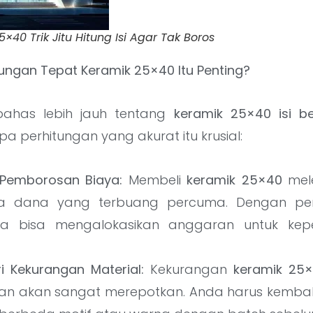
×40 Trik Jitu Hitung Isi Agar Tak Boros
ungan Tepat Keramik 25×40 Itu Penting?
ahas lebih jauh tentang
keramik 25×40 isi b
 perhitungan yang akurat itu krusial:
Pemborosan Biaya:
Membeli
keramik 25×40
mele
da dana yang terbuang percuma. Dengan pe
da bisa mengalokasikan anggaran untuk kepe
i Kekurangan Material:
Kekurangan
keramik 25
 akan sangat merepotkan. Anda harus kembali