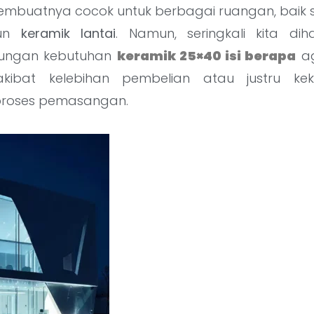
embuatnya cocok untuk berbagai ruangan, baik
un
keramik lantai
. Namun, seringkali kita d
tungan kebutuhan
keramik 25×40 isi berapa
ag
kibat kelebihan pembelian atau justru ke
roses pemasangan.