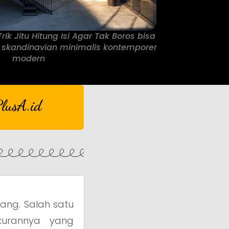
ik Jitu Hitung Isi Agar Tak Boros bisa
 skandinavian minimalis kontemporer
modern
lusA.id
ang. Salah satu
kurannya yang