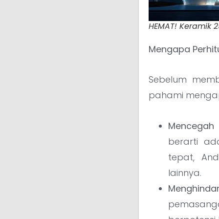
HEMAT! Keramik 25
Mengapa Perhit
Sebelum memb
pahami mengapa
Mencegah 
berarti a
tepat, An
lainnya.
Menghindar
pemasangan