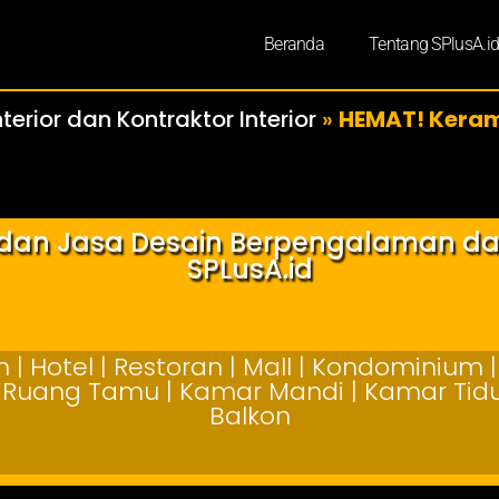
Beranda
Tentang SPlusA.i
terior dan Kontraktor Interior
»
HEMAT! Keramik
r dan Jasa Desain Berpengalaman d
SPLusA.id
| Hotel | Restoran | Mall | Kondominium | 
 | Ruang Tamu | Kamar Mandi | Kamar Tidur
Balkon