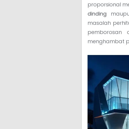
proporsional m
dinding
maup
masalah perhi
pemborosan a
menghambat p