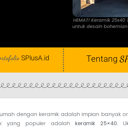
HEMAT! Keramik 25x40 Tr
untuk desain bohemian
ortofolio
Tentang
SP
SPlusA.id
umah dengan keramik adalah impian banyak or
ik yang populer adalah
keramik 25×40
. U