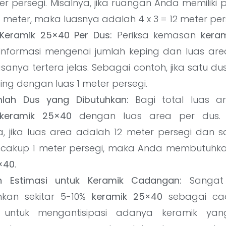
r persegi. Misalnya, jika ruangan Anda memiliki
 meter, maka luasnya adalah 4 x 3 = 12 meter per
i Keramik 25×40 Per Dus:
Periksa kemasan
kera
. Informasi mengenai jumlah keping dan luas ar
sanya tertera jelas. Sebagai contoh, jika satu d
eping dengan luas 1 meter persegi.
mlah Dus yang Dibutuhkan:
Bagi total luas a
keramik 25×40
dengan luas area per dus.
, jika luas area adalah 12 meter persegi dan 
akup 1 meter persegi, maka Anda membutuhkan 
×40
.
 Estimasi untuk Keramik Cadangan:
Sangat 
an sekitar 5-10%
keramik 25×40
sebagai cad
n untuk mengantisipasi adanya keramik ya