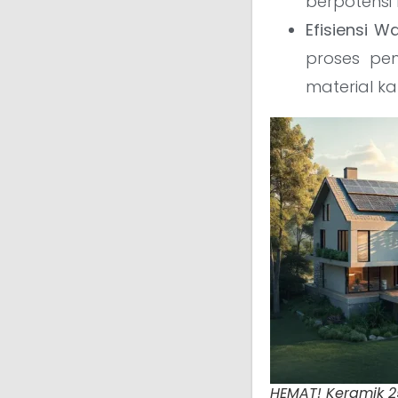
berpotensi
Efisiensi 
proses pe
material k
HEMAT! Keramik 25