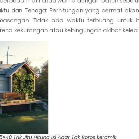
 berbeda motif atau warna dengan batch sebel
Waktu dan Tenaga:
Perhitungan yang cermat aka
masangan. Tidak ada waktu terbuang untuk bo
arena kekurangan atau kebingungan akibat kelebi
×40 Trik Jitu Hitung Isi Agar Tak Boros keramik