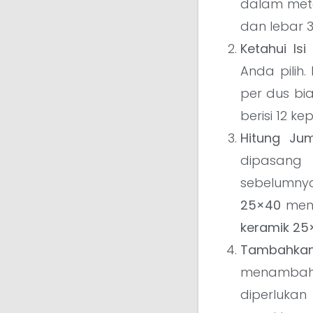
dalam mete
dan lebar 3
Ketahui Is
Anda pilih
per dus bia
berisi 12 k
Hitung Ju
dipasang
sebelumnya
25×40
menc
keramik 25
Tambahkan
menambahk
diperluka