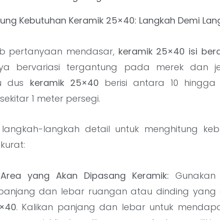
itung Kebutuhan Keramik 25×40: Langkah Demi Lan
b pertanyaan mendasar,
keramik 25×40 isi ber
ya bervariasi tergantung pada merek dan je
tu dus
keramik 25×40
berisi antara 10 hingga
ekitar 1 meter persegi.
h langkah-langkah detail untuk menghitung k
kurat:
 Area yang Akan Dipasang Keramik:
Gunakan 
anjang dan lebar ruangan atau dinding yang 
5×40
. Kalikan panjang dan lebar untuk mendap