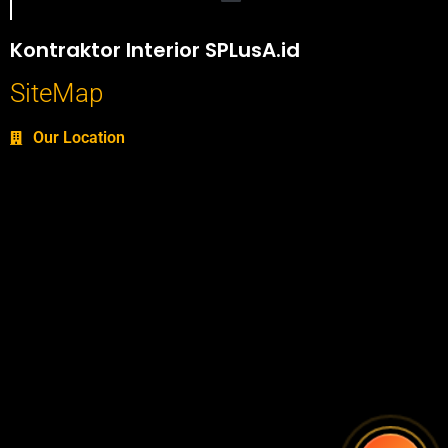
Portofolio SPlusA.id Jasa Desain Interior dan Kontraktor Interior
Kontraktor Interior SPLusA.id
SiteMap
Our Location