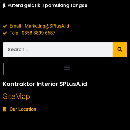
jl. Putera gelatik II pamulang tangsel
Email : Marketing@SPlusA.id
Telp : 0858-8899-6687
Portofolio SPlusA.id Jasa Desain Interior dan Kontraktor Interior
Kontraktor Interior SPLusA.id
SiteMap
Our Location