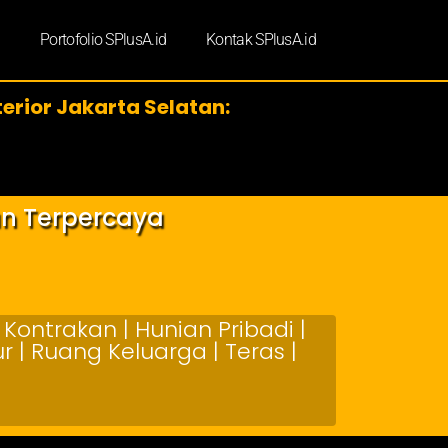
d
Portofolio SPlusA.id
Kontak SPlusA.id
terior Jakarta Selatan:
an Terpercaya
Kontrakan | Hunian Pribadi |
 | Ruang Keluarga | Teras |