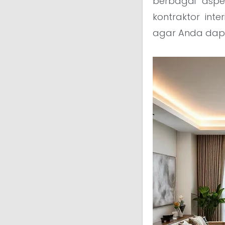
berbagai aspe
kontraktor int
agar Anda dapa