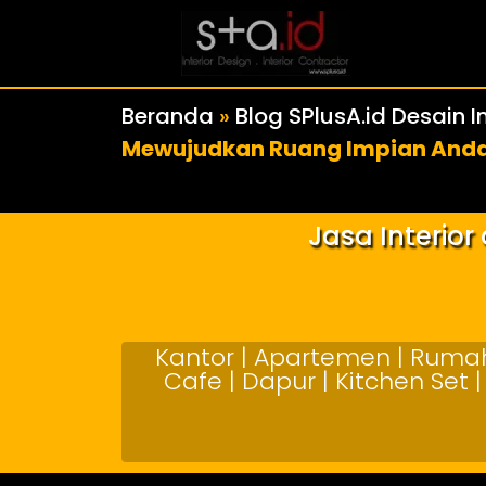
Beranda
»
Blog SPlusA.id Desain In
Mewujudkan Ruang Impian And
Jasa Interio
Kantor | Apartemen | Rumah 
Cafe | Dapur | Kitchen Set