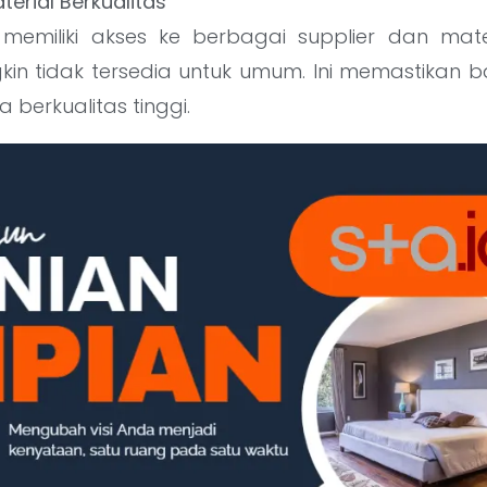
terial Berkualitas
 memiliki akses ke berbagai supplier dan mater
in tidak tersedia untuk umum. Ini memastikan ba
 berkualitas tinggi.