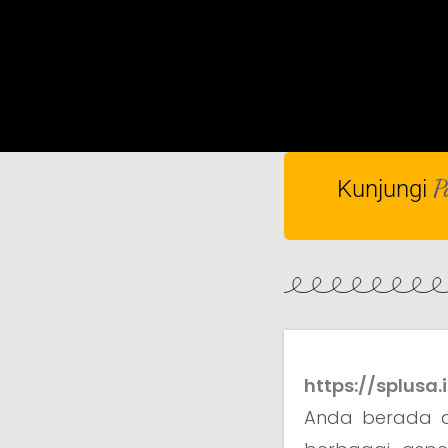
P
Kunjungi
https://splusa.
Anda berada d