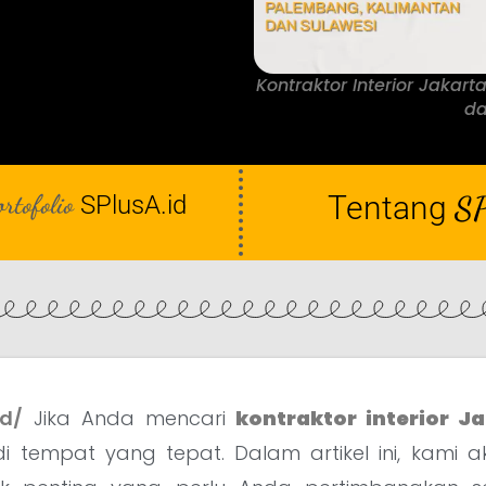
Kontraktor Interior Jakarta
da
ortofolio
Tentang
SP
SPlusA.id
id/
Jika Anda mencari
kontraktor interior J
i tempat yang tepat. Dalam artikel ini, kami