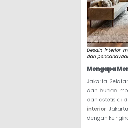
Desain interior 
dan pencahayaan l
Mengapa Mem
Jakarta Selat
dan hunian mo
dan estetis di
interior
Jakarta
dengan keingin