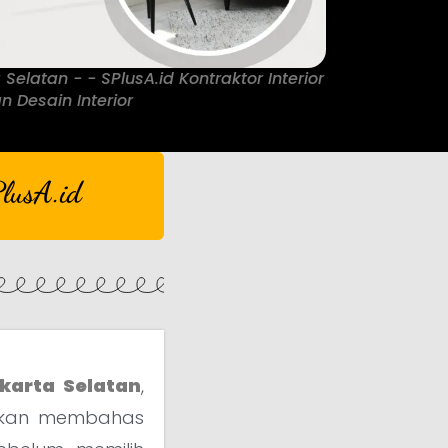
 Selatan - - SPlusA.id Kontraktor Interior
n Desain Interior
lusA.id
akarta Selatan
,
 akan membahas