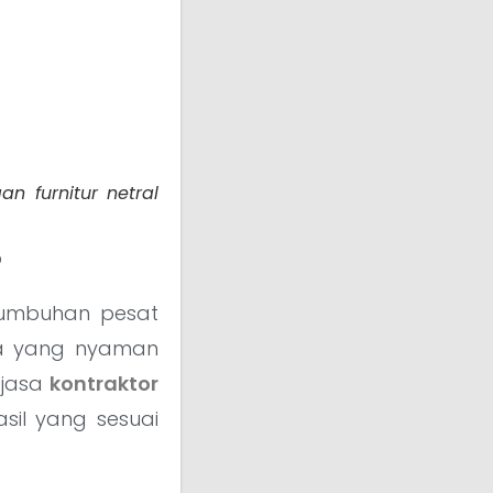
n furnitur netral
?
tumbuhan pesat
na yang nyaman
 jasa
kontraktor
il yang sesuai