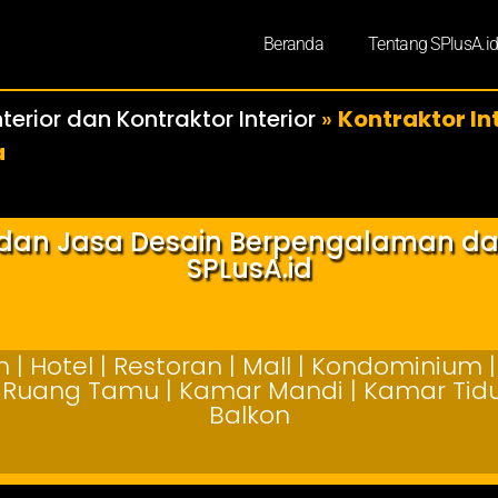
Beranda
Tentang SPlusA.i
terior dan Kontraktor Interior
»
Kontraktor In
a
r dan Jasa Desain Berpengalaman d
SPLusA.id
| Hotel | Restoran | Mall | Kondominium | 
 | Ruang Tamu | Kamar Mandi | Kamar Tidur
Balkon