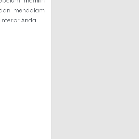
ebelum memilih
ap dan mendalam
nterior Anda.