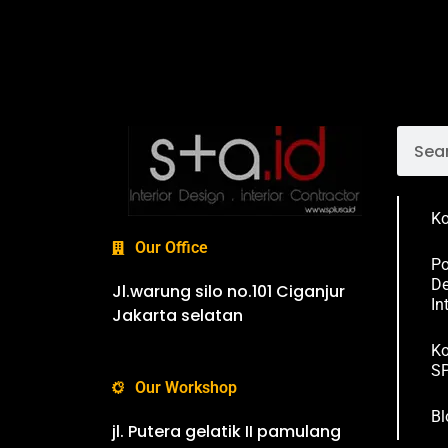
Ko
Our Office
Po
De
Jl.warung silo no.101 Ciganjur
In
Jakarta selatan
Ko
SP
Our Workshop
Bl
jl. Putera gelatik II pamulang