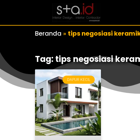
Beranda
»
tips negosiasi kerami
Tag: tips negosiasi kera
DAPUR KECIL