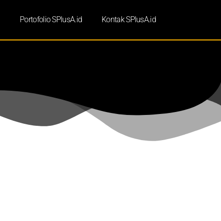
d
Portofolio SPlusA.id
Kontak SPlusA.id