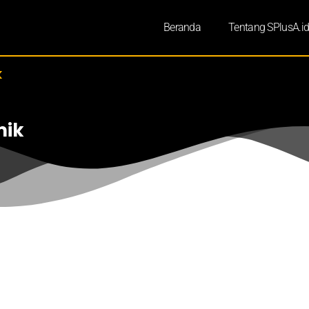
Beranda
Tentang SPlusA.i
k
mik