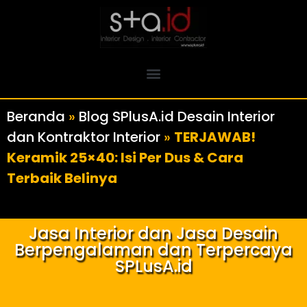
Beranda
»
Blog SPlusA.id Desain Interior
dan Kontraktor Interior
»
TERJAWAB!
Keramik 25×40: Isi Per Dus & Cara
Terbaik Belinya
Jasa Interior dan Jasa Desain
Berpengalaman dan Terpercaya
SPLusA.id