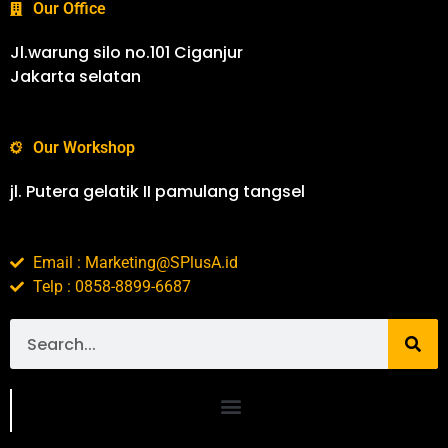
Our Office
Jl.warung silo no.101 Ciganjur
Jakarta selatan
Our Workshop
jl. Putera gelatik II pamulang tangsel
Email : Marketing@SPlusA.id
Telp : 0858-8899-6687
Portofolio SPlusA.id Jasa Desain Interior dan Kontraktor Interior