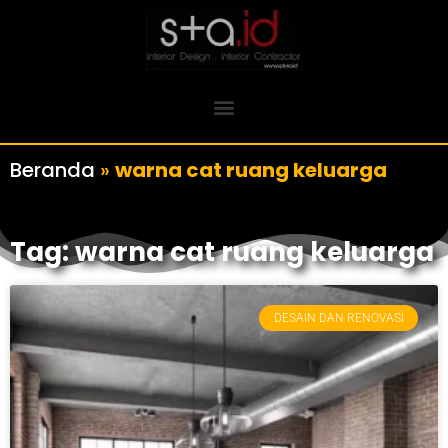
Beranda
»
warna cat ruang keluarga
Tag: warna cat ruang keluarga
DESAIN DAN RENOVASI