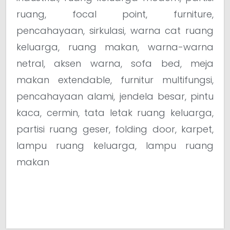
ruang, focal point, furniture,
pencahayaan, sirkulasi, warna cat ruang
keluarga, ruang makan, warna-warna
netral, aksen warna, sofa bed, meja
makan extendable, furnitur multifungsi,
pencahayaan alami, jendela besar, pintu
kaca, cermin, tata letak ruang keluarga,
partisi ruang geser, folding door, karpet,
lampu ruang keluarga, lampu ruang
makan