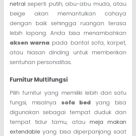
netral
seperti putih, abu-abu muda, atau
beige akan memantulkan cahaya
dengan baik sehingga ruangan terasa
lebih lapang. Anda bisa menambahkan
aksen warna
pada bantal sofa, karpet,
atau hiasan dinding untuk memberikan
sentuhan personalitas.
Furnitur Multifungsi
Pilih furnitur yang memiliki lebih dari satu
fungsi, misalnya
sofa bed
yang bisa
digunakan sebagai tempat duduk dan
tempat tidur tamu, atau
meja makan
extendable
yang bisa diperpanjang saat