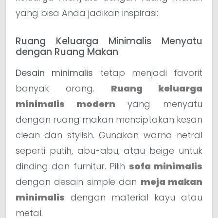
yang bisa Anda jadikan inspirasi:
Ruang Keluarga Minimalis Menyatu
dengan Ruang Makan
Desain minimalis
tetap menjadi favorit
banyak orang.
Ruang keluarga
minimalis modern
yang menyatu
dengan ruang makan menciptakan kesan
clean dan stylish. Gunakan warna netral
seperti putih, abu-abu, atau beige untuk
dinding dan furnitur. Pilih
sofa minimalis
dengan desain simple dan
meja makan
minimalis
dengan material kayu atau
metal.