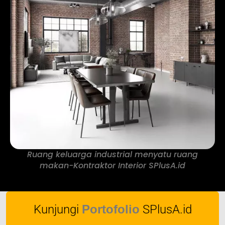
Ruang keluarga industrial menyatu ruang
makan-Kontraktor Interior SPlusA.id
Kunjungi
Portofolio
SPlusA.id