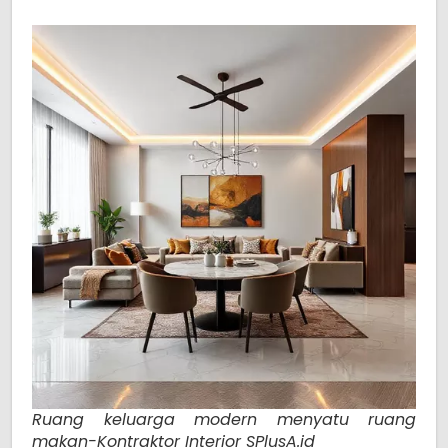
Ruang keluarga modern menyatu ruang
makan-Kontraktor Interior SPlusA.id