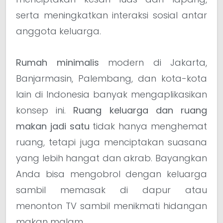
serta meningkatkan interaksi sosial antar
anggota keluarga.
Rumah minimalis
modern di Jakarta,
Banjarmasin, Palembang, dan kota-kota
lain di Indonesia banyak mengaplikasikan
konsep ini.
Ruang keluarga dan ruang
makan jadi satu
tidak hanya menghemat
ruang, tetapi juga menciptakan suasana
yang lebih hangat dan akrab. Bayangkan
Anda bisa mengobrol dengan keluarga
sambil memasak di dapur atau
menonton TV sambil menikmati hidangan
makan malam.