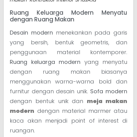
Ruang Keluarga Modern Menyatu
dengan Ruang Makan
Desain modern
menekankan pada garis
yang bersih, bentuk geometris, dan
penggunaan material kontemporer.
Ruang keluarga modern
yang menyatu
dengan ruang makan biasanya
menggunakan warna-warna bold dan
furnitur dengan desain unik.
Sofa modern
dengan bentuk unik dan
meja makan
modern
dengan material marmer atau
kaca akan menjadi point of interest di
ruangan.