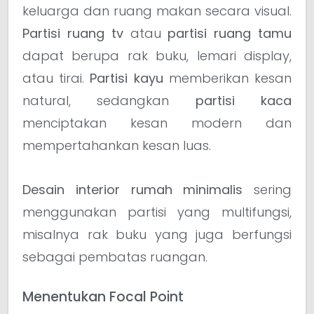
keluarga dan ruang makan secara visual.
Partisi ruang tv
atau
partisi ruang tamu
dapat berupa rak buku, lemari display,
atau tirai.
Partisi kayu
memberikan kesan
natural, sedangkan
partisi kaca
menciptakan kesan modern dan
mempertahankan kesan luas.
Desain interior rumah minimalis
sering
menggunakan partisi yang multifungsi,
misalnya rak buku yang juga berfungsi
sebagai pembatas ruangan.
Menentukan Focal Point