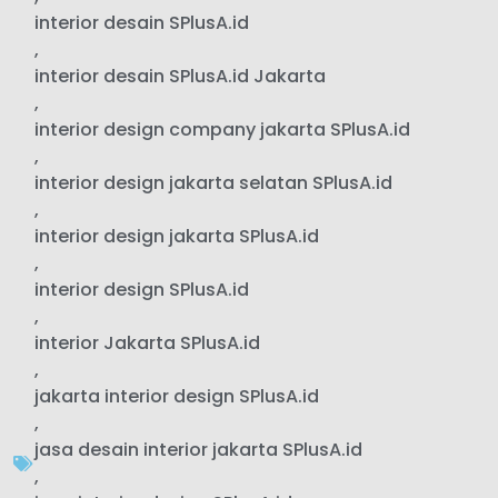
interior desain SPlusA.id
,
interior desain SPlusA.id Jakarta
,
interior design company jakarta SPlusA.id
,
interior design jakarta selatan SPlusA.id
,
interior design jakarta SPlusA.id
,
interior design SPlusA.id
,
interior Jakarta SPlusA.id
,
jakarta interior design SPlusA.id
,
jasa desain interior jakarta SPlusA.id
,