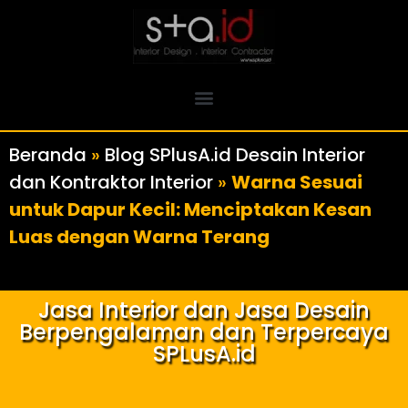
Beranda
»
Blog SPlusA.id Desain Interior
dan Kontraktor Interior
»
Warna Sesuai
untuk Dapur Kecil: Menciptakan Kesan
Luas dengan Warna Terang
Jasa Interior dan Jasa Desain
Berpengalaman dan Terpercaya
SPLusA.id