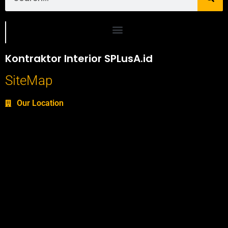
Portofolio SPlusA.id Jasa Desain Interior dan Kontraktor Interior
Kontraktor Interior SPLusA.id
SiteMap
Our Location