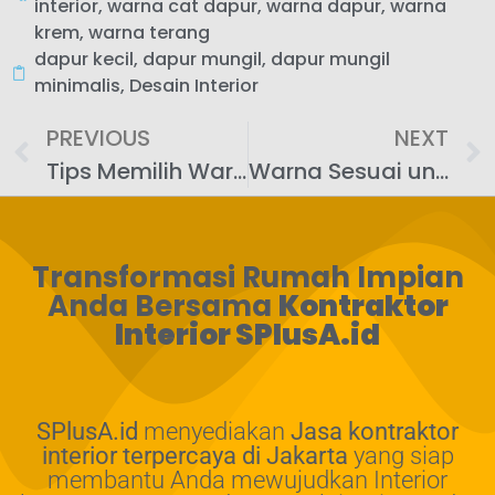
interior
,
warna cat dapur
,
warna dapur
,
warna
krem
,
warna terang
dapur kecil
,
dapur mungil
,
dapur mungil
minimalis
,
Desain Interior
PREVIOUS
NEXT
Tips Memilih Warna Sesuai untuk Dapur Kecil yang Fungsional
Warna Sesuai untuk Dapur Kecil: Menggunakan Aksen Warna untuk Menarik Perhatian
Transformasi Rumah Impian
Anda Bersama
Kontraktor
Interior SPlusA.id
SPlusA.id
menyediakan
Jasa kontraktor
interior terpercaya di Jakarta
yang siap
membantu Anda mewujudkan Interior