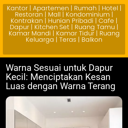
Kantor | Apartemen | Rumah | Hotel |
Restoran | Mall | Kondominium |
Kontrakan | Hunian Pribadi | Cafe |
Dapur | Kitchen Set | Ruang Tamu |
Kamar Mandi | Kamar Tidur | Ruang
Keluarga | Teras | Balkon
Warna Sesuai untuk Dapur
Kecil: Menciptakan Kesan
Luas dengan Warna Terang