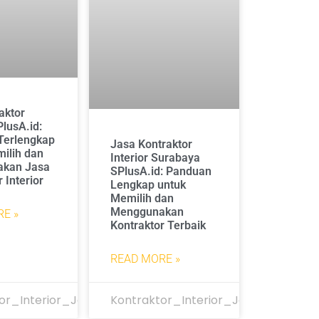
aktor
PlusA.id:
Terlengkap
Jasa Kontraktor
ilih dan
Interior Surabaya
kan Jasa
SPlusA.id: Panduan
 Interior
Lengkap untuk
Memilih dan
Menggunakan
E »
Kontraktor Terbaik
READ MORE »
or_Interior_Jakarta
Kontraktor_Interior_Jakarta