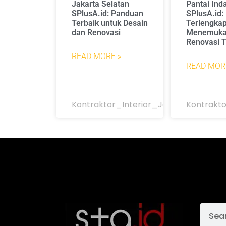
Jakarta Selatan
Pantai Ind
SPlusA.id: Panduan
SPlusA.id
Terbaik untuk Desain
Terlengkap
dan Renovasi
Menemukan
Renovasi T
READ MORE »
READ MOR
Kontraktor_Interior_Jakarta
Kontrakto