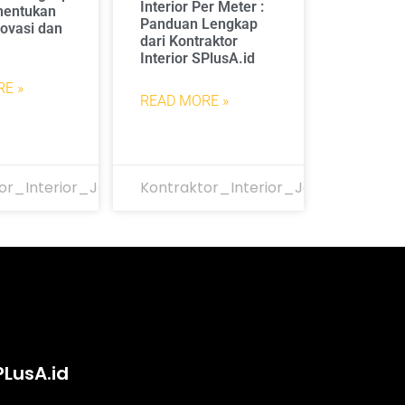
Interior Per Meter :
nentukan
Panduan Lengkap
ovasi dan
dari Kontraktor
Interior SPlusA.id
E »
READ MORE »
or_Interior_Jakarta
Kontraktor_Interior_Jakarta
PLusA.id