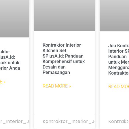
Kontraktor Interior
Job Kontr
Kitchen Set
Interior S
aktor
SPlusA.id: Panduan
Panduan 
lusA.id:
Komprehensif untuk
untuk Mem
baik untuk
Desain dan
Mengguna
erior Anda
Pemasangan
Kontraktor
E »
READ MORE »
READ MOR
r_Interior_Jakarta
Kontraktor_Interior_Jakarta
Kontrakt