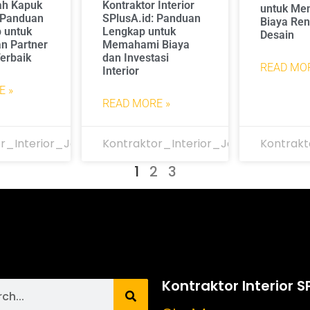
ah Kapuk
Kontraktor Interior
untuk Me
: Panduan
SPlusA.id: Panduan
Biaya Ren
 untuk
Lengkap untuk
Desain
 Partner
Memahami Biaya
erbaik
dan Investasi
READ MOR
Interior
E »
READ MORE »
r_Interior_Jakarta
Kontraktor_Interior_Jakarta
Kontrakt
1
2
3
Kontraktor Interior S