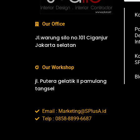
Ko
Our Office
Po
De
Jl.warung silo no.101 Ciganjur
In
Jakarta selatan
Ko
SP
Our Workshop
Bl
jl. Putera gelatik II pamulang
tangsel
Email : Marketing@SPlusA.id
Telp : 0858-8899-6687