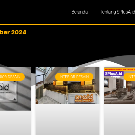
Beranda
Tentang SPlusA.i
ber 2024
RIOR DESAIN
INTERIOR DESAIN
INT