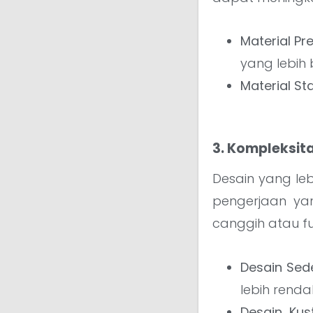
Material P
yang lebih 
Material St
3. Kompleksit
Desain yang le
pengerjaan ya
canggih atau fu
Desain Sed
lebih renda
Desain Ku