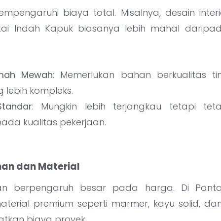
empengaruhi biaya total. Misalnya, desain inter
ai Indah Kapuk biasanya lebih mahal daripad
umah Mewah
: Memerlukan bahan berkualitas ti
 lebih kompleks.
Standar
: Mungkin lebih terjangkau tetapi te
ada kualitas pekerjaan.
han dan Material
an berpengaruh besar pada harga. Di Panta
erial premium seperti marmer, kayu solid, da
tkan biaya proyek.