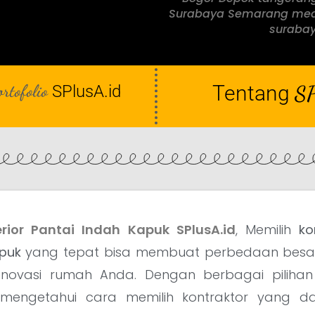
Surabaya Semarang med
surabay
ortofolio
Tentang
SP
SPlusA.id
erior Pantai Indah Kapuk SPlusA.id
, Memilih
ko
apuk
yang tepat bisa membuat perbedaan besa
enovasi rumah Anda. Dengan berbagai pilihan 
 mengetahui cara memilih kontraktor yang 