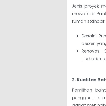
Jenis proyek m
mewah di Pant
rumah standar.
Desain R
desain yang
Renovasi 
perhatian p
2. Kualitas Ba
Pemilihan bah
penggunaan mat
dapat meningka