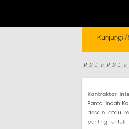
P
Kunjungi
Kontraktor Int
Pantai Indah K
desain atau r
penting untuk