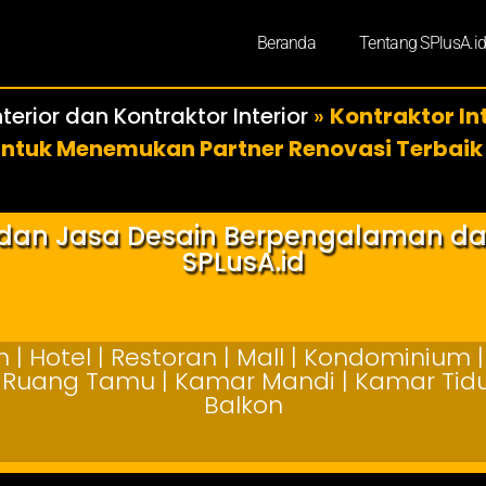
Beranda
Tentang SPlusA.i
terior dan Kontraktor Interior
»
Kontraktor In
untuk Menemukan Partner Renovasi Terbaik
r dan Jasa Desain Berpengalaman d
SPLusA.id
| Hotel | Restoran | Mall | Kondominium | 
 | Ruang Tamu | Kamar Mandi | Kamar Tidur
Balkon