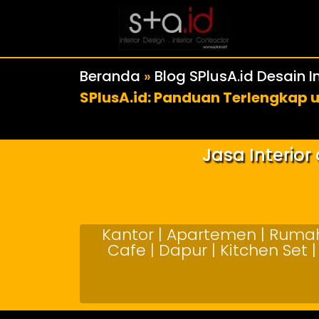
Beranda
»
Blog SPlusA.id Desain In
SPlusA.id: Panduan Terlengkap 
Jasa Interio
Kantor | Apartemen | Rumah 
Cafe | Dapur | Kitchen Set