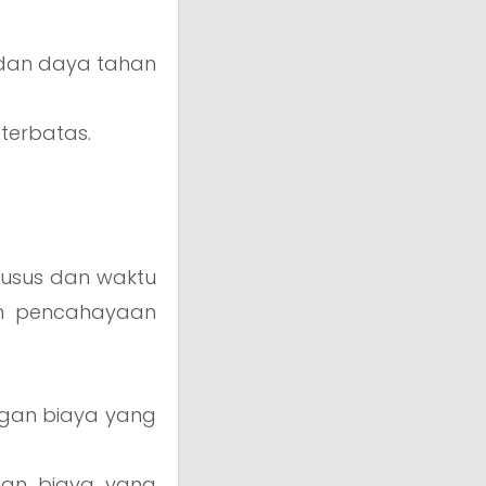
f dan daya tahan
terbatas.
husus dan waktu
em pencahayaan
ngan biaya yang
 dan biaya yang