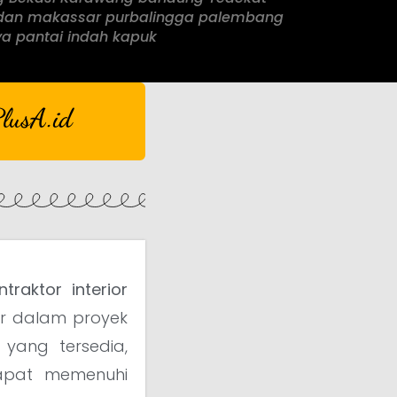
an makassar purbalingga palembang
a pantai indah kapuk
lusA.id
ntraktor interior
r dalam proyek
yang tersedia,
dapat memenuhi