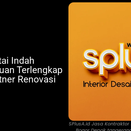
tai Indah
uan Terlengkap
ner Renovasi
SPlusA.id Jasa Kontraktor 
Bogor Depok tangeran