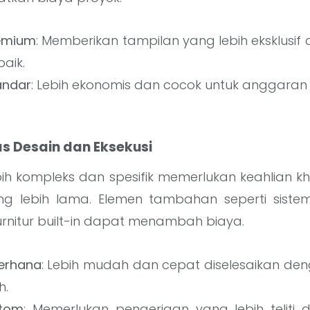
remium
: Memberikan tampilan yang lebih eksklusi
baik.
andar
: Lebih ekonomis dan cocok untuk anggaran 
as Desain dan Eksekusi
bih kompleks dan spesifik memerlukan keahlian k
ng lebih lama. Elemen tambahan seperti sist
rnitur built-in dapat menambah biaya.
erhana
: Lebih mudah dan cepat diselesaikan de
h.
stom
: Memerlukan pengerjaan yang lebih teliti