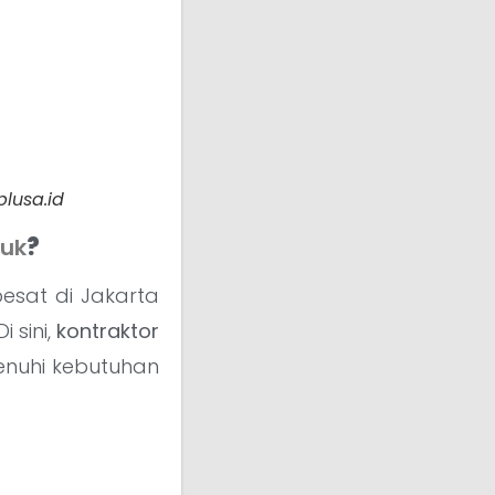
lusa.id
puk
?
esat di Jakarta
 sini,
kontraktor
enuhi kebutuhan