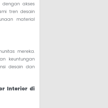
s dengan akses
ami tren desain
unaan material
omunitas mereka.
kan keuntungan
si desain dan
 Interior di