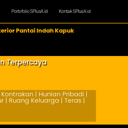
d
Portofolio SPlusA.id
Kontak SPlusA.id
terior Pantai Indah Kapuk
an Terpercaya
Kontrakan | Hunian Pribadi |
 | Ruang Keluarga | Teras |