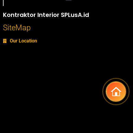
Portofolio SPlusA.id Jasa Desain Interior dan Kontraktor Interior
Kontraktor Interior SPLusA.id
SiteMap
Our Location