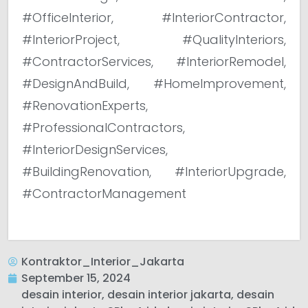
#OfficeInterior, #InteriorContractor,
#InteriorProject, #QualityInteriors,
#ContractorServices, #InteriorRemodel,
#DesignAndBuild, #HomeImprovement,
#RenovationExperts,
#ProfessionalContractors,
#InteriorDesignServices,
#BuildingRenovation, #InteriorUpgrade,
#ContractorManagement
Kontraktor_Interior_Jakarta
September 15, 2024
desain interior
,
desain interior jakarta
,
desain