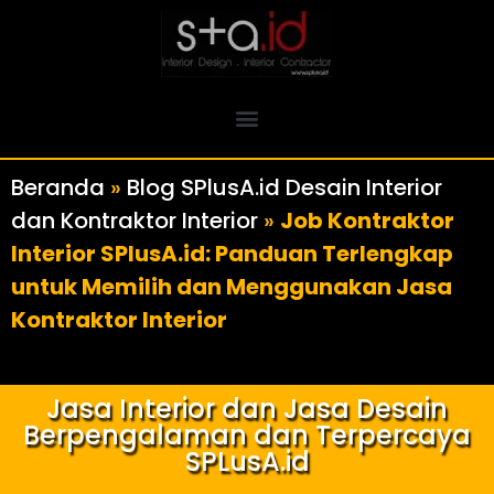
Beranda
»
Blog SPlusA.id Desain Interior
dan Kontraktor Interior
»
Job Kontraktor
Interior SPlusA.id: Panduan Terlengkap
untuk Memilih dan Menggunakan Jasa
Kontraktor Interior
Jasa Interior dan Jasa Desain
Berpengalaman dan Terpercaya
SPLusA.id