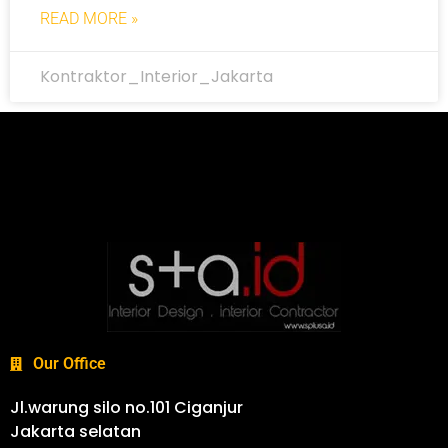
READ MORE »
Kontraktor_Interior_Jakarta
Our Office
Jl.warung silo no.101 Ciganjur
Jakarta selatan