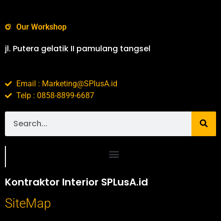
Our Workshop
jl. Putera gelatik II pamulang tangsel
Email : Marketing@SPlusA.id
Telp : 0858-8899-6687
Portofolio SPlusA.id Jasa Desain Interior dan Kontraktor Interior
Kontraktor Interior SPLusA.id
SiteMap