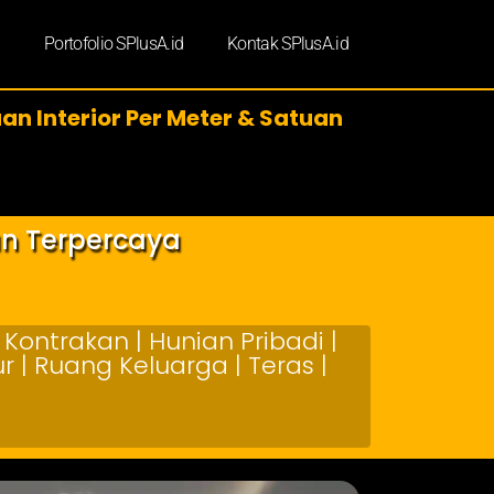
d
Portofolio SPlusA.id
Kontak SPlusA.id
an Interior Per Meter & Satuan
an Terpercaya
Kontrakan | Hunian Pribadi |
 | Ruang Keluarga | Teras |