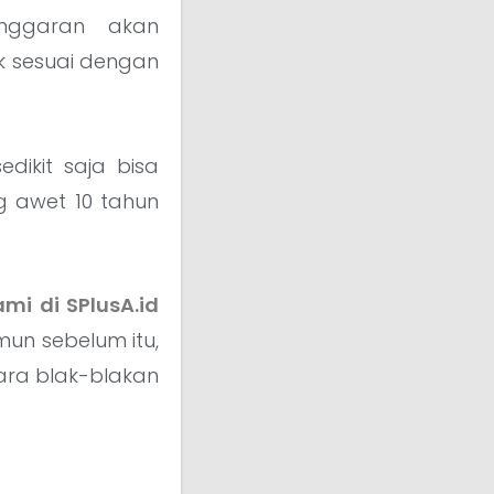
anggaran akan
ak sesuai dengan
edikit saja bisa
g awet 10 tahun
mi di SPlusA.id
un sebelum itu,
cara blak-blakan