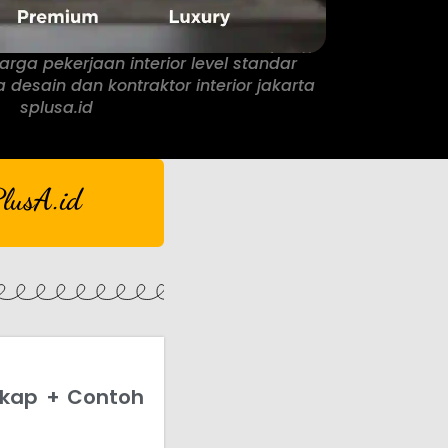
rga pekerjaan interior level standar
desain dan kontraktor interior jakarta
splusa.id
lusA.id
gkap + Contoh