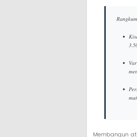
Rangkum
Kis
3.5
Var
men
Per
mat
Membangun atau