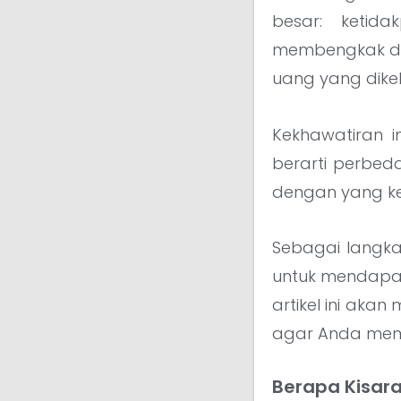
besar: ketid
membengkak di t
uang yang dike
Kekhawatiran in
berarti perbed
dengan yang ke
Sebagai langka
untuk mendapat
artikel ini aka
agar Anda memi
Berapa Kisara