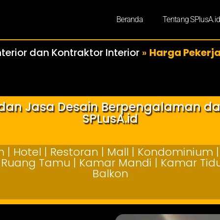
Beranda
Tentang SPlusA.i
terior dan Kontraktor Interior
»
Harga Pekerja
r dan Jasa Desain Berpengalaman d
SPLusA.id
| Hotel | Restoran | Mall | Kondominium | 
 | Ruang Tamu | Kamar Mandi | Kamar Tidur
Balkon