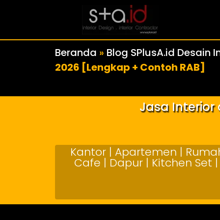
Beranda
»
Blog SPlusA.id Desain In
2026 [Lengkap + Contoh RAB]
Jasa Interio
Kantor | Apartemen | Rumah 
Cafe | Dapur | Kitchen Set