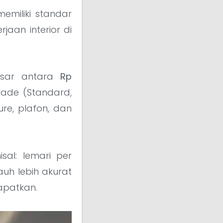
emiliki standar
jaan interior di
sar antara
Rp
rade (Standard,
ure, plafon, dan
sal: lemari per
jauh lebih akurat
apatkan.