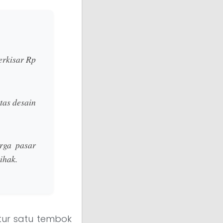
erkisar
Rp
tas desain
rga pasar
ihak.
tur satu tembok