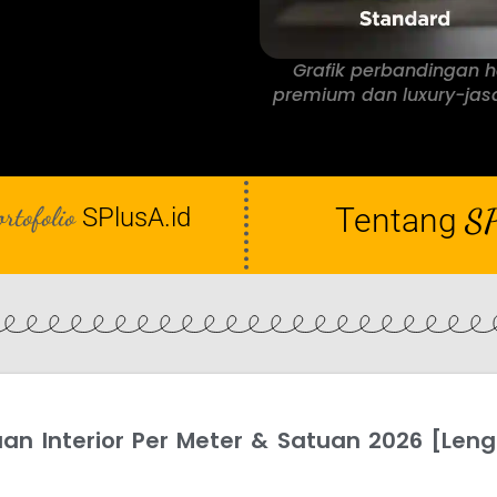
Grafik perbandingan ha
premium dan luxury-jasa 
ortofolio
Tentang
SP
SPlusA.id
aan Interior Per Meter & Satuan 2026 [Len