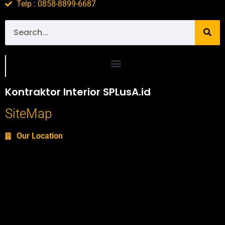
Telp : 0858-8899-6687
Portofolio SPlusA.id Jasa Desain Interior dan Kontraktor Interior
Kontraktor Interior SPLusA.id
SiteMap
Our Location