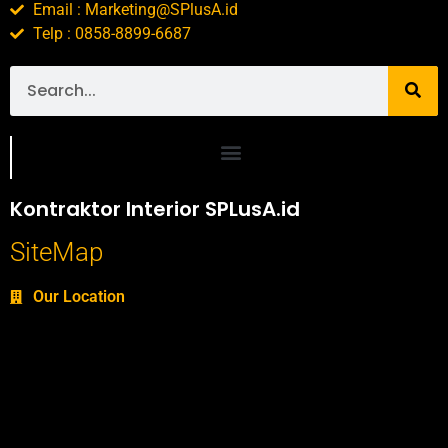
Email : Marketing@SPlusA.id
Telp : 0858-8899-6687
Portofolio SPlusA.id Jasa Desain Interior dan Kontraktor Interior
Kontraktor Interior SPLusA.id
SiteMap
Our Location