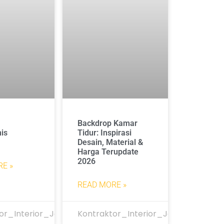
Backdrop Kamar
is
Tidur: Inspirasi
Desain, Material &
Harga Terupdate
2026
E »
READ MORE »
or_Interior_Jakarta
Kontraktor_Interior_Jakarta