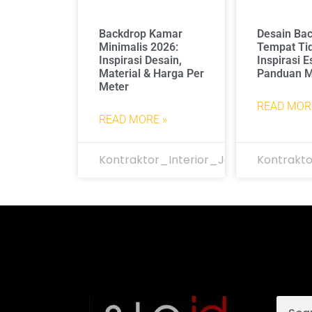
Backdrop Kamar
Desain Ba
Minimalis 2026:
Tempat Tid
Inspirasi Desain,
Inspirasi E
Material & Harga Per
Panduan M
Meter
READ MOR
READ MORE »
Kontraktor_Interior_Jakarta
Kontrakto