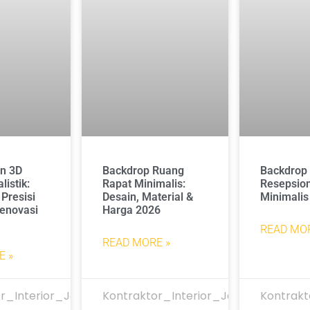
in 3D
Backdrop Ruang
Backdrop
listik:
Rapat Minimalis:
Resepsion
 Presisi
Desain, Material &
Minimalis
enovasi
Harga 2026
READ MOR
READ MORE »
E »
r_Interior_Jakarta
Kontraktor_Interior_Jakarta
Kontrakt