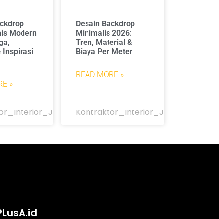
ackdrop
Desain Backdrop
nis Modern
Minimalis 2026:
ga,
Tren, Material &
 Inspirasi
Biaya Per Meter
READ MORE »
E »
or_Interior_Jakarta
Kontraktor_Interior_Jakarta
PLusA.id