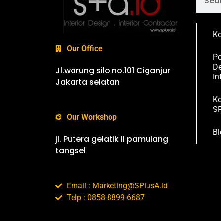
Ko
Our Office
Po
De
Jl.warung silo no.101 Ciganjur
In
Jakarta selatan
Ko
SP
Our Workshop
Bl
jl. Putera gelatik II pamulang
tangsel
Email : Marketing@SPlusA.id
Telp : 0858-8899-6687