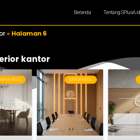
Beranda
Tentang SPlusA.i
or
»
Halaman 6
erior kantor
DAPUR KECIL
DAPUR KECIL