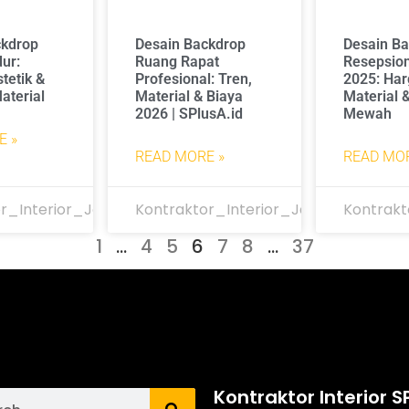
ckdrop
Desain Backdrop
Desain B
ur:
Ruang Rapat
Resepsio
stetik &
Profesional: Tren,
2025: Har
aterial
Material & Biaya
Material &
2026 | SPlusA.id
Mewah
E »
READ MORE »
READ MOR
r_Interior_Jakarta
Kontraktor_Interior_Jakarta
Kontrakt
1
…
4
5
6
7
8
…
37
Kontraktor Interior S