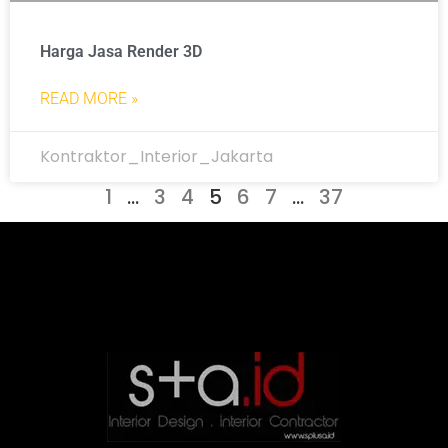
Harga Jasa Render 3D
READ MORE »
Kontraktor_Interior_Jakarta
1
…
3
4
5
6
7
…
37