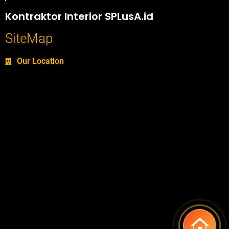
Portofolio SPlusA.id Jasa Desain Interior dan Kontraktor Interior
Kontraktor Interior SPLusA.id
SiteMap
Our Location