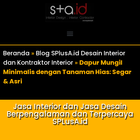
Beranda
»
Blog SPlusA.id Desain Interior
dan Kontraktor Interior
»
Dapur Mungil
Minimalis dengan Tanaman Hias: Segar
& Asri
Jasa Interior dan Jasa Desain
Berpengalaman dan Terpercaya
SPLusA.id