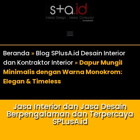
Beranda
»
Blog SPlusA.id Desain Interior
dan Kontraktor Interior
»
Dapur Mungil
Minimalis dengan Warna Monokrom:
Elegan & Timeless
Jasa Interior dan Jasa Desain
Berpengalaman dan Terpercaya
SPLusA.id