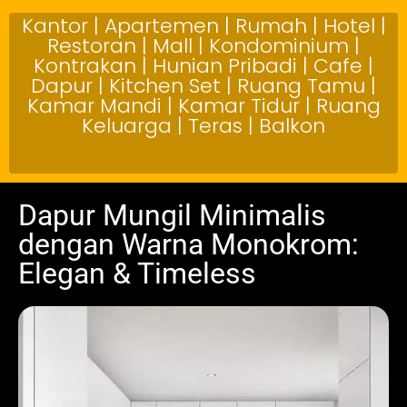
Kantor | Apartemen | Rumah | Hotel |
Restoran | Mall | Kondominium |
Kontrakan | Hunian Pribadi | Cafe |
Dapur | Kitchen Set | Ruang Tamu |
Kamar Mandi | Kamar Tidur | Ruang
Keluarga | Teras | Balkon
Dapur Mungil Minimalis
dengan Warna Monokrom:
Elegan & Timeless