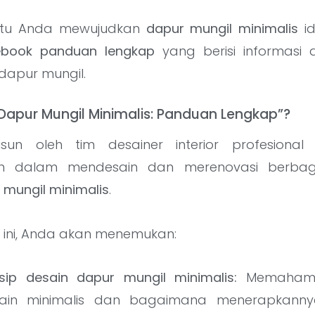
tu Anda mewujudkan
dapur mungil minimalis
id
ebook panduan lengkap
yang berisi informasi d
dapur mungil.
“Dapur Mungil Minimalis: Panduan Lengkap”?
usun oleh tim desainer interior profesional 
n dalam mendesain dan merenovasi berbagai
 mungil minimalis
.
 ini, Anda akan menemukan:
insip desain dapur mungil minimalis:
Memahami p
sain minimalis dan bagaimana menerapkan