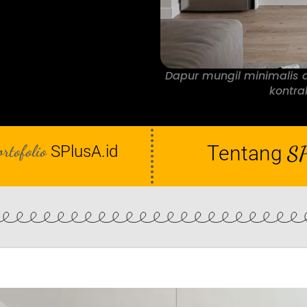
Dapur mungil minimalis 
kontrak
ortofolio
Tentang
SP
SPlusA.id