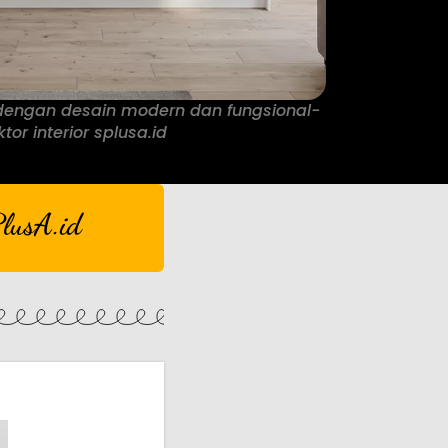
dengan desain modern dan fungsional-
tor interior splusa.id
lusA.id