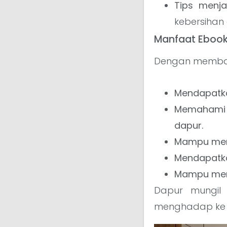
Tips menja
kebersihan
Manfaat Ebook
Dengan membaca
Mendapatka
Memahami p
dapur.
Mampu mem
Mendapatkan
Mampu menc
Dapur mungil 
menghadap ke t