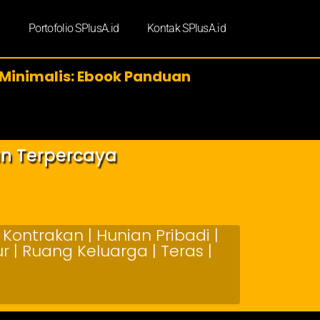
d
Portofolio SPlusA.id
Kontak SPlusA.id
 Minimalis: Ebook Panduan
an Terpercaya
Kontrakan | Hunian Pribadi |
 | Ruang Keluarga | Teras |