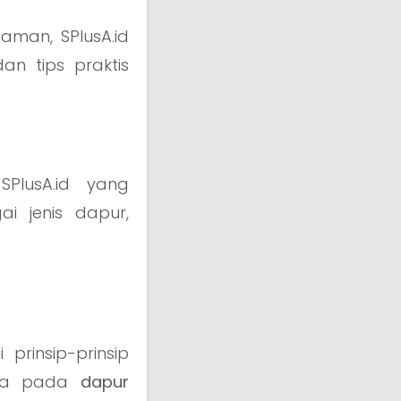
aman, SPlusA.id
an tips praktis
SPlusA.id yang
 jenis dapur,
rinsip-prinsip
nya pada
dapur