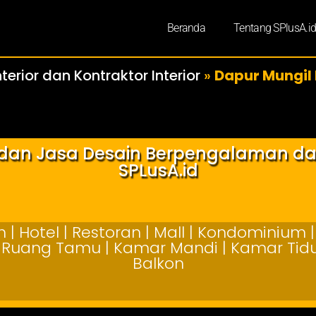
Beranda
Tentang SPlusA.i
terior dan Kontraktor Interior
»
Dapur Mungil
r dan Jasa Desain Berpengalaman d
SPLusA.id
| Hotel | Restoran | Mall | Kondominium | 
 | Ruang Tamu | Kamar Mandi | Kamar Tidur
Balkon