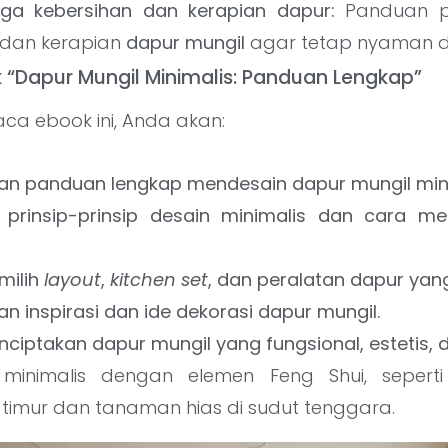
ga kebersihan dan kerapian dapur:
Panduan pr
 dan kerapian
dapur mungil
agar tetap nyaman d
 “Dapur Mungil Minimalis: Panduan Lengkap”
 ebook ini, Anda akan:
n panduan lengkap mendesain dapur mungil mini
rinsip-prinsip desain minimalis dan cara me
ilih
layout
,
kitchen set
, dan peralatan dapur yang
 inspirasi dan ide dekorasi dapur mungil.
iptakan dapur mungil yang fungsional, estetis,
minimalis dengan elemen Feng Shui, seper
imur dan tanaman hias di sudut tenggara.