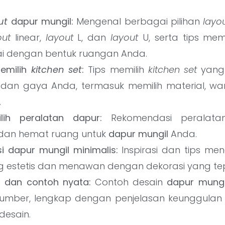
ut
dapur mungil:
Mengenal berbagai pilihan
layo
out
linear,
layout
L, dan
layout
U, serta tips mem
ai dengan bentuk ruangan Anda.
emilih
kitchen set
:
Tips memilih
kitchen set
yang 
dan gaya Anda, termasuk memilih material, wa
.
lih peralatan dapur:
Rekomendasi peralata
 dan hemat ruang untuk
dapur mungil
Anda.
i dapur mungil minimalis:
Inspirasi dan tips me
g estetis dan menawan dengan dekorasi yang te
s dan contoh nyata:
Contoh desain
dapur mungi
umber, lengkap dengan penjelasan keunggulan
 desain.