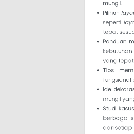
mungil
.
Pilihan
layo
seperti
lay
tepat sesu
Panduan m
kebutuhan 
yang tepat
Tips memi
fungsional
Ide dekoras
mungil yan
Studi kasu
berbagai s
dari setiap