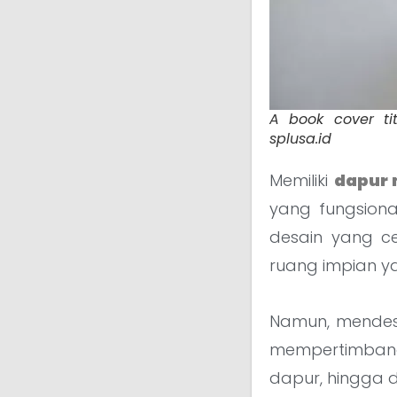
A book cover tit
splusa.id
Memiliki
dapur 
yang fungsion
desain yang c
ruang impian 
Namun, mende
mempertimbang
dapur, hingga d