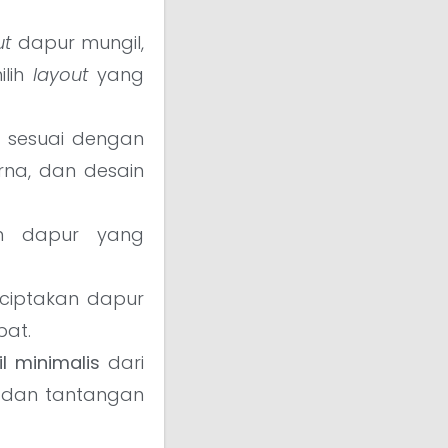
ut
dapur mungil,
ilih
layout
yang
sesuai dengan
rna, dan desain
n dapur yang
nciptakan dapur
pat.
l minimalis
dari
 dan tantangan