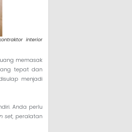
ntraktor interior
 ruang memasak
yang tepat dan
isulap menjadi
iri. Anda perlu
n set
, peralatan