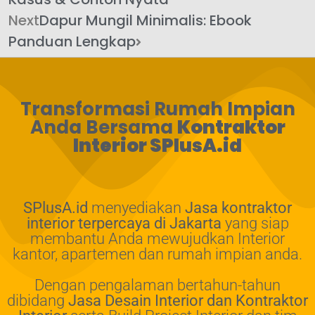
Next
Dapur Mungil Minimalis: Ebook
Panduan Lengkap
Transformasi Rumah Impian
Anda Bersama
Kontraktor
Interior SPlusA.id
SPlusA.id
menyediakan
Jasa kontraktor
interior terpercaya di Jakarta
yang siap
membantu Anda mewujudkan Interior
kantor, apartemen dan rumah impian anda.
Dengan pengalaman bertahun-tahun
dibidang
Jasa Desain Interior dan Kontraktor