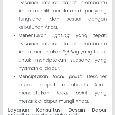
Desainer interior dapat membantu
Anda memilih peralatan dapur yang
fungsional dan sesuai dengan
kebutuhan Anda.
Menentukan
lighting
yang tepat:
Desainer interior dapat membantu
Anda menentukan
lighting
yang tepat
untuk menciptakan suasana yang
nyaman di dapur.
Menciptakan
focal point
:
Desainer
interior dapat membantu Anda
menciptakan
focal point
yang
menarik di
dapur mungil
Anda.
Layanan Konsultasi Desain Dapur