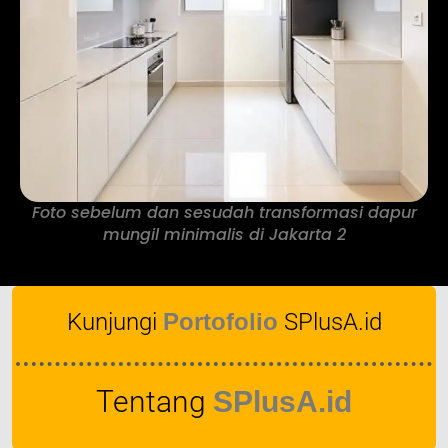
Foto sebelum dan sesudah transformasi dapur
mungil minimalis di Jakarta 2
Kunjungi
Portofolio
SPlusA.id
Tentang
SPlusA.id