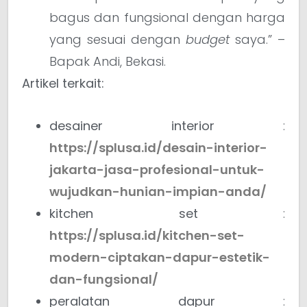
bagus dan fungsional dengan harga
yang sesuai dengan
budget
saya.” –
Bapak Andi, Bekasi.
Artikel terkait:
desainer interior
:
https://splusa.id/desain-interior-
jakarta-jasa-profesional-untuk-
wujudkan-hunian-impian-anda/
kitchen set
:
https://splusa.id/kitchen-set-
modern-ciptakan-dapur-estetik-
dan-fungsional/
peralatan dapur
: