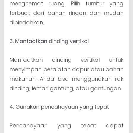
menghemat ruang. Pilih furnitur yang
terbuat dari bahan ringan dan mudah
dipindahkan.
3. Manfaatkan dinding vertikal
Manfaatkan dinding vertikal untuk
menyimpan peralatan dapur atau bahan
makanan. Anda bisa menggunakan rak
dinding, lemari gantung, atau gantungan.
4. Gunakan pencahayaan yang tepat
Pencahayaan yang tepat dapat