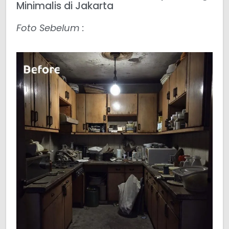
Minimalis di Jakarta
Foto Sebelum :