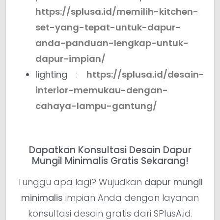
https://splusa.id/memilih-kitchen-
set-yang-tepat-untuk-dapur-
anda-panduan-lengkap-untuk-
dapur-impian/
lighting
:
https://splusa.id/desain-
interior-memukau-dengan-
cahaya-lampu-gantung/
Dapatkan Konsultasi Desain Dapur
Mungil Minimalis Gratis Sekarang!
Tunggu apa lagi? Wujudkan
dapur mungil
minimalis
impian Anda dengan layanan
konsultasi desain gratis dari SPlusA.id.