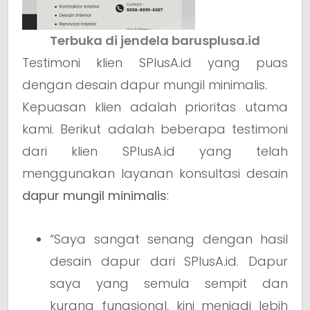
Terbuka di jendela baru
splusa.id
Testimoni klien SPlusA.id yang puas
dengan desain dapur mungil minimalis.
Kepuasan klien adalah prioritas utama
kami. Berikut adalah beberapa testimoni
dari klien SPlusA.id yang telah
menggunakan layanan konsultasi desain
dapur mungil minimalis
:
“Saya sangat senang dengan hasil
desain dapur dari SPlusA.id. Dapur
saya yang semula sempit dan
kurang fungsional, kini menjadi lebih