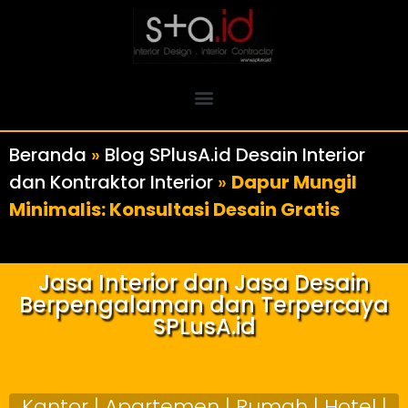
Beranda
»
Blog SPlusA.id Desain Interior
dan Kontraktor Interior
»
Dapur Mungil
Minimalis: Konsultasi Desain Gratis
Jasa Interior dan Jasa Desain
Berpengalaman dan Terpercaya
SPLusA.id
Kantor | Apartemen | Rumah | Hotel |