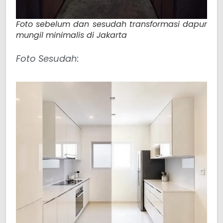
Foto sebelum dan sesudah transformasi dapur
mungil minimalis di Jakarta
Foto Sesudah: