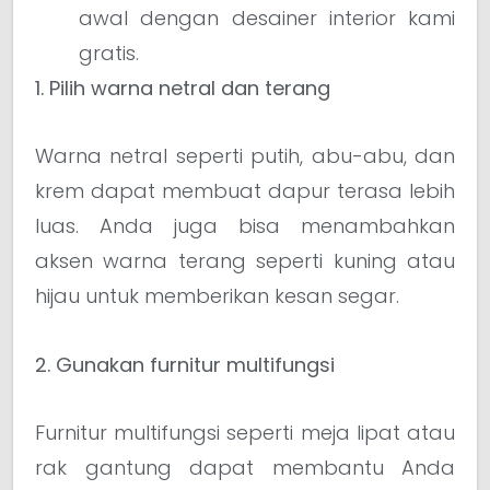
awal dengan desainer interior kami
gratis.
1. Pilih warna netral dan terang
Warna netral seperti putih, abu-abu, dan
krem dapat membuat dapur terasa lebih
luas. Anda juga bisa menambahkan
aksen warna terang seperti kuning atau
hijau untuk memberikan kesan segar.
2. Gunakan furnitur multifungsi
Furnitur multifungsi seperti meja lipat atau
rak gantung dapat membantu Anda