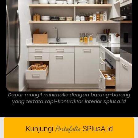
Dapur mungil minimalis dengan barang-barang
yang tertata rapi-kontraktor interior splusa.id
Portofolio
Kunjungi
SPlusA.id