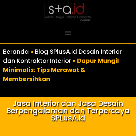
Beranda
»
Blog SPlusA.id Desain Interior
dan Kontraktor Interior
»
Dapur Mungil
Minimalis: Tips Merawat &
Membersihkan
Jasa Interior dan Jasa Desain
Berpengalaman dan Terpercaya
SPLusA.id