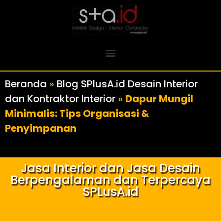
Beranda
»
Blog SPlusA.id Desain Interior
dan Kontraktor Interior
»
Dapur Mungil
Minimalis: Tips Organisasi &
Penyimpanan
Jasa Interior dan Jasa Desain
Berpengalaman dan Terpercaya
SPLusA.id