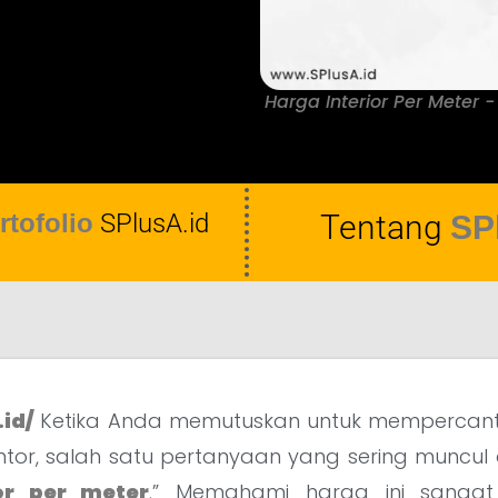
Harga Interior Per Meter -
rtofolio
SPlusA.id
Tentang
SP
.id/
Ketika Anda memutuskan untuk mempercantik
tor, salah satu pertanyaan yang sering muncul
or per meter
.” Memahami harga ini sangat