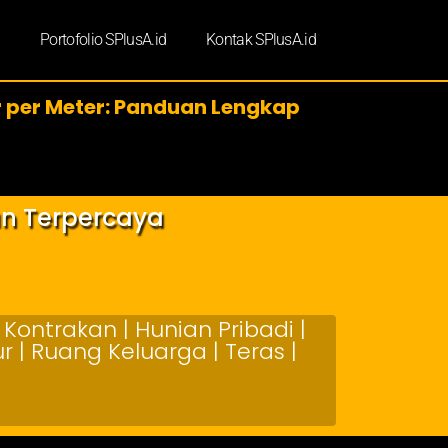
d
Portofolio SPlusA.id
Kontak SPlusA.id
r per Meter: Panduan Lengkap
an Terpercaya
Kontrakan | Hunian Pribadi |
 | Ruang Keluarga | Teras |