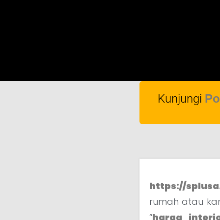
Kunjungi
Po
https://splusa
rumah atau kan
“
harga interi