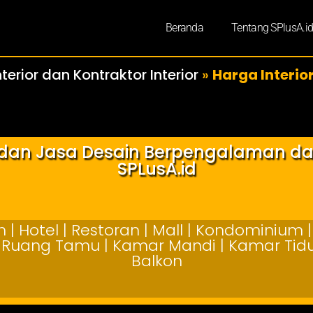
Beranda
Tentang SPlusA.i
terior dan Kontraktor Interior
»
Harga Interio
r dan Jasa Desain Berpengalaman d
SPLusA.id
| Hotel | Restoran | Mall | Kondominium | 
 | Ruang Tamu | Kamar Mandi | Kamar Tidur
Balkon