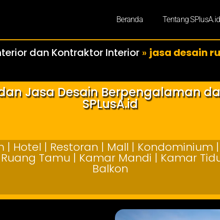
Beranda
Tentang SPlusA.i
terior dan Kontraktor Interior
»
jasa desain 
r dan Jasa Desain Berpengalaman d
SPLusA.id
| Hotel | Restoran | Mall | Kondominium | 
 | Ruang Tamu | Kamar Mandi | Kamar Tidur
Balkon