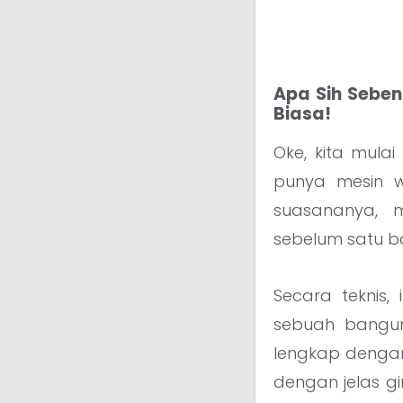
Apa Sih Sebe
Biasa!
Oke, kita mula
punya mesin w
suasananya, m
sebelum satu ba
Secara teknis,
sebuah bangunan
lengkap dengan 
dengan jelas g