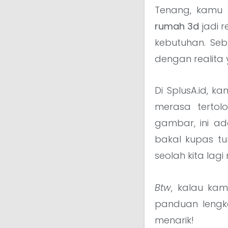
Tenang, kamu 
rumah 3d
jadi r
kebutuhan. Seb
dengan realita
Di SplusA.id, k
merasa tertol
gambar, ini a
bakal kupas tu
seolah kita lagi
Btw
, kalau ka
panduan leng
menarik!