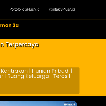
d
Portofolio SPlusA.id
Kontak SPlusA.id
rumah 3d
an Terpercaya
Kontrakan | Hunian Pribadi |
 | Ruang Keluarga | Teras |