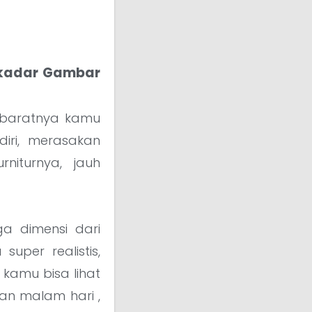
ekadar Gambar
 ibaratnya kamu
iri, merasakan
niturnya, jauh
ga dimensi dari
super realistis,
 kamu bisa lihat
an malam hari ,