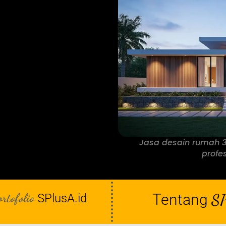
Jasa desain rumah 3
profes
ortofolio
Tentang
SP
SPlusA.id