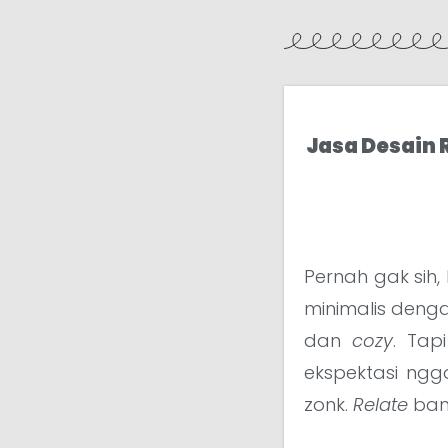
Jasa Desain
Pernah gak sih
minimalis deng
dan
cozy
. Tap
ekspektasi ngg
zonk.
Relate
ban