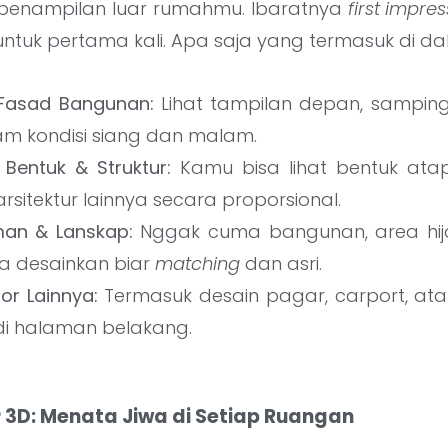
l penampilan luar rumahmu. Ibaratnya
first impre
untuk pertama kali. Apa saja yang termasuk di d
i Fasad Bangunan:
Lihat tampilan depan, sampin
m kondisi siang dan malam.
Bentuk & Struktur:
Kamu bisa lihat bentuk atap,
arsitektur lainnya secara proporsional.
an & Lanskap:
Nggak cuma bangunan, area hija
ta desainkan biar
matching
dan asri.
or Lainnya:
Termasuk desain pagar, carport, at
i halaman belakang.
r 3D: Menata Jiwa di Setiap Ruangan