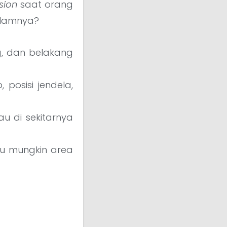
ssion
saat orang
alamnya?
g, dan belakang
 posisi jendela,
u di sekitarnya
au mungkin area