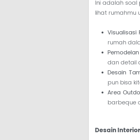
Ini adalah soa
lihat rumahmu 
Visualisas
rumah dala
Pemodelan 
dan detail 
Desain Tam
pun bisa ki
Area Outdo
barbeque d
Desain Interio