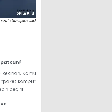
ealistis-splusa.id
Dapatkan?
 kekinian. Kamu
 “paket komplit”
bih begini:
pan