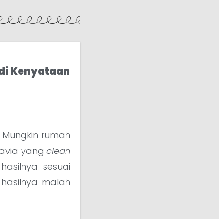
di Kenyataan
? Mungkin rumah
navia yang
clean
hasilnya sesuai
 hasilnya malah