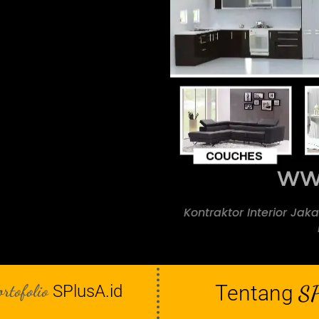
Kontraktor Interior Jaka
ortofolio
Tentang
SP
SPlusA.id