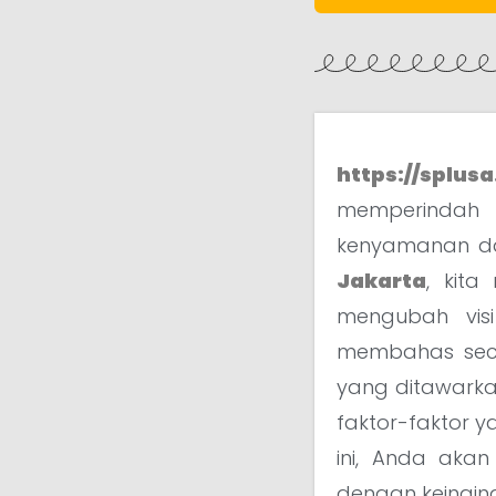
https://splusa
memperindah 
kenyamanan dan
Jakarta
, kit
mengubah visi
membahas secar
yang ditawarkan
faktor-faktor
ini, Anda akan
dengan keingin