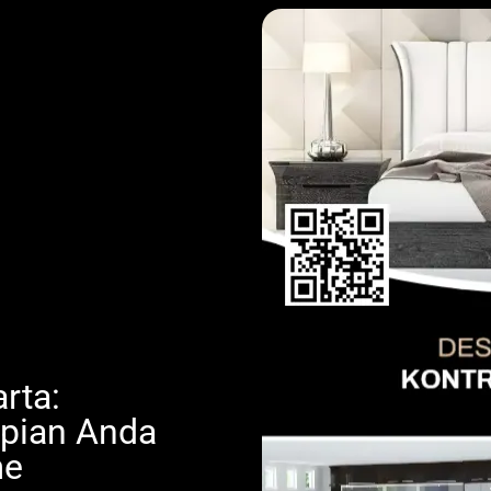
arta:
pian Anda
me