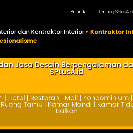
Beranda
Tentang SPlusA.i
terior dan Kontraktor Interior
»
Kontraktor In
esionalisme
r dan Jasa Desain Berpengalaman d
SPLusA.id
| Hotel | Restoran | Mall | Kondominium | 
 | Ruang Tamu | Kamar Mandi | Kamar Tidur
Balkon