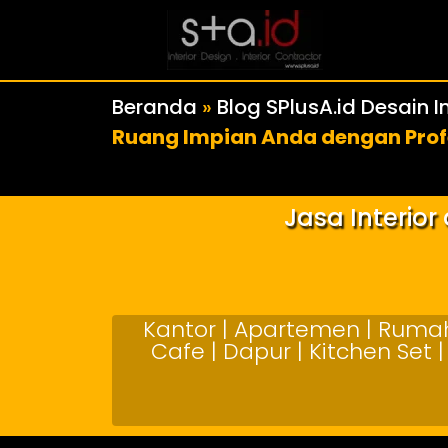
Beranda
»
Blog SPlusA.id Desain In
Ruang Impian Anda dengan Prof
Jasa Interio
Kantor | Apartemen | Rumah 
Cafe | Dapur | Kitchen Set