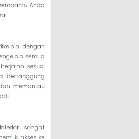
 membantu Anda
al.
dikelola dengan
mengelola semua
erjalan sesuai
ka bertanggung
, dan memantau
ati.
nterior sangat
emiliki akses ke