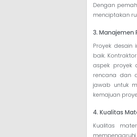
Dengan pemaha
menciptakan rua
3. Manajemen P
Proyek desain 
baik. Kontrakt
aspek proyek 
rencana dan d
jawab untuk m
kemajuan proyek
4. Kualitas Mat
Kualitas mate
mempengaruhi ha