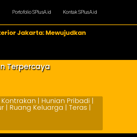
d
Portofolio SPlusA.id
Kontak SPlusA.id
terior Jakarta: Mewujudkan
an Terpercaya
Kontrakan | Hunian Pribadi |
 | Ruang Keluarga | Teras |