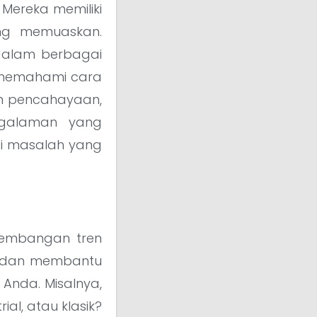
 Mereka memiliki
ng memuaskan.
l dalam berbagai
a memahami cara
an pencahayaan,
ngalaman yang
i masalah yang
rkembangan tren
n dan membantu
Anda. Misalnya,
al, atau klasik?