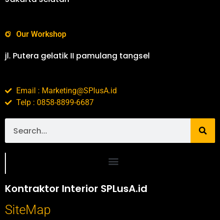
Our Workshop
jl. Putera gelatik II pamulang tangsel
Email : Marketing@SPlusA.id
Telp : 0858-8899-6687
Portofolio SPlusA.id Jasa Desain Interior dan Kontraktor Interior
Kontraktor Interior SPLusA.id
SiteMap