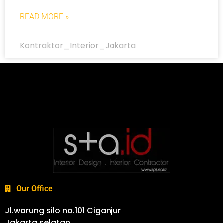
READ MORE »
Kontraktor_Interior_Jakarta
Our Office
Jl.warung silo no.101 Ciganjur
Jakarta selatan