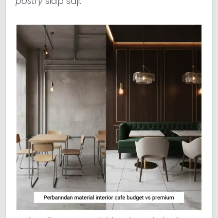
pastry
siap saji.