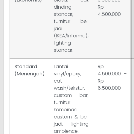
dinding
Rp
standar,
4.500.000
furnitur beli
jadi
(IKEA/Informa),
lighting
standar.
Standard
Lantai
Rp
(Menengah)
vinyl/epoxy,
4.500.000 –
cat
Rp
wash/tekstur,
6.500.000
custom bar,
furnitur
kombinasi
custom & beli
jadi, lighting
ambience.