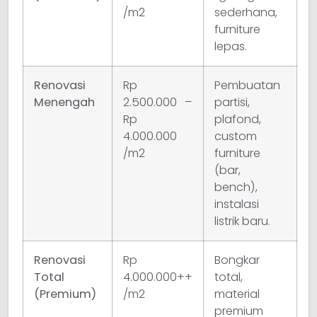
/m2
sederhana,
furniture
lepas.
Renovasi
Rp
Pembuatan
Menengah
2.500.000 –
partisi,
Rp
plafond,
4.000.000
custom
/m2
furniture
(bar,
bench),
instalasi
listrik baru.
Renovasi
Rp
Bongkar
Total
4.000.000++
total,
(Premium)
/m2
material
premium