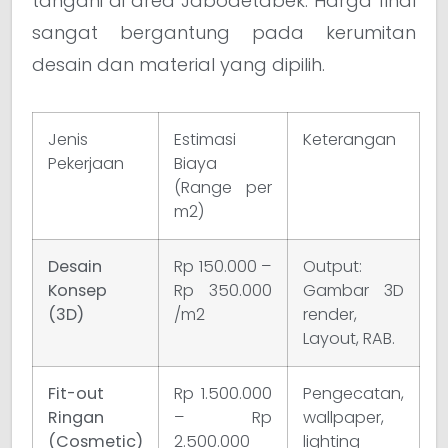
tangani di area Jabodetabek. Harga final
sangat bergantung pada kerumitan
desain dan material yang dipilih.
Jenis
Estimasi
Keterangan
Pekerjaan
Biaya
(Range per
m2)
Desain
Rp 150.000 –
Output:
Konsep
Rp 350.000
Gambar 3D
(3D)
/m2
render,
Layout, RAB.
Fit-out
Rp 1.500.000
Pengecatan,
Ringan
– Rp
wallpaper,
(Cosmetic)
2.500.000
lighting