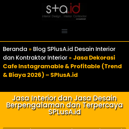
Beranda
»
Blog SPlusA.id Desain Interior
dan Kontraktor Interior
»
Jasa Dekorasi
Cafe Instagramable & Profitable (Trend
& Biaya 2026) – SPlusA.id
Jasa Interior dan Jasa Desain
Berpengalaman dan Terpercaya
SPLusA.id