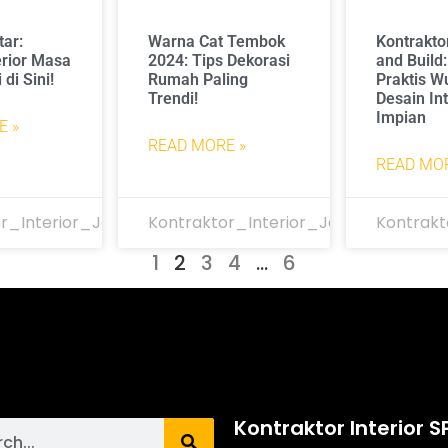
ar:
Warna Cat Tembok
Kontrakto
erior Masa
2024: Tips Dekorasi
and Build:
 di Sini!
Rumah Paling
Praktis W
Trendi!
Desain Int
Impian
E »
READ MORE »
READ MOR
r_Interior_Jakarta
Kontraktor_Interior_Jakarta
Kontrakt
1
2
3
4
…
6
Kontraktor Interior S