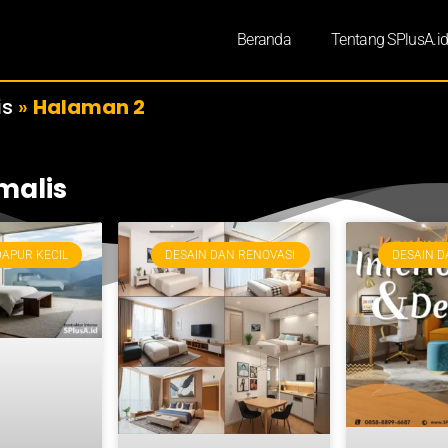
Beranda
Tentang SPlusA.i
is
»
Halaman 2
malis
DAPUR KECIL
DESAIN DAN RENOVASI
DESAIN D