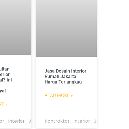
ultan
Jasa Desain Interior
erior
Rumah Jakarta
l? Ini
Harga Terjangkau
ya!
READ MORE »
E »
or_Interior_Jakarta
Kontraktor_Interior_Jakarta