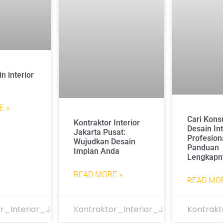
n interior
E »
Cari Kons
Kontraktor Interior
Desain Int
Jakarta Pusat:
Profesiona
Wujudkan Desain
Panduan
Impian Anda
Lengkapn
READ MORE »
READ MOR
r_Interior_Jakarta
Kontraktor_Interior_Jakarta
Kontrakt