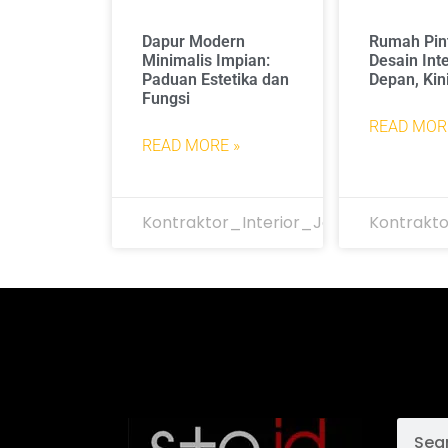
Dapur Modern
Rumah Pint
Minimalis Impian:
Desain Int
Paduan Estetika dan
Depan, Kini
Fungsi
READ MOR
READ MORE »
Kontraktor_Interior_Jakarta
Kontrakto