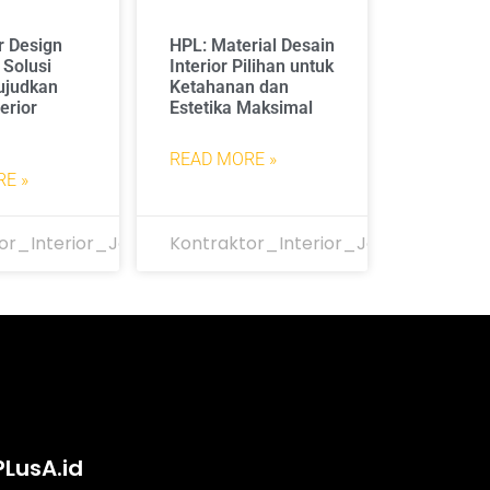
r Design
HPL: Material Desain
 Solusi
Interior Pilihan untuk
ujudkan
Ketahanan dan
erior
Estetika Maksimal
READ MORE »
E »
or_Interior_Jakarta
Kontraktor_Interior_Jakarta
PLusA.id