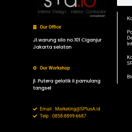
Ko
Our Office
Po
De
Jl.warung silo no.101 Ciganjur
In
Jakarta selatan
Ko
SP
Our Workshop
Bl
jl. Putera gelatik II pamulang
tangsel
Email : Marketing@SPlusA.id
Telp : 0858-8899-6687