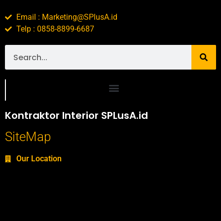
Email : Marketing@SPlusA.id
Telp : 0858-8899-6687
Portofolio SPlusA.id Jasa Desain Interior dan Kontraktor Interior
Kontraktor Interior SPLusA.id
SiteMap
Our Location