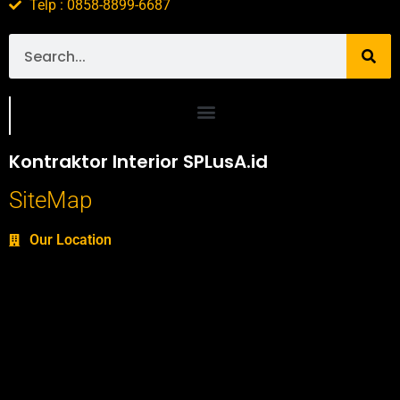
Telp : 0858-8899-6687
Portofolio SPlusA.id Jasa Desain Interior dan Kontraktor Interior
Kontraktor Interior SPLusA.id
SiteMap
Our Location