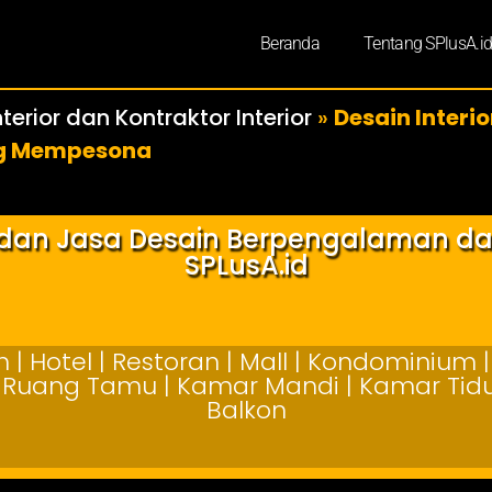
Beranda
Tentang SPlusA.i
terior dan Kontraktor Interior
»
Desain Inter
ng Mempesona
r dan Jasa Desain Berpengalaman d
SPLusA.id
| Hotel | Restoran | Mall | Kondominium | 
 | Ruang Tamu | Kamar Mandi | Kamar Tidur
Balkon