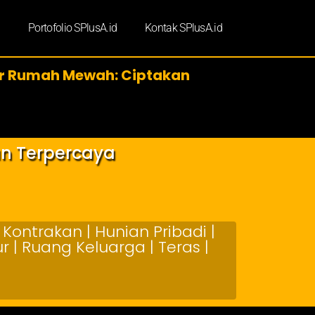
d
Portofolio SPlusA.id
Kontak SPlusA.id
ior Rumah Mewah: Ciptakan
an Terpercaya
Kontrakan | Hunian Pribadi |
 | Ruang Keluarga | Teras |