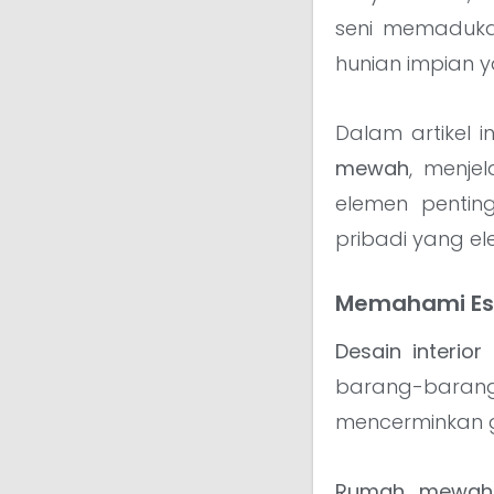
seni memadukan
hunian impian 
Dalam artikel 
mewah
, menje
elemen pentin
pribadi yang el
Memahami Ese
Desain interi
barang-baran
mencerminkan ga
Rumah mewah