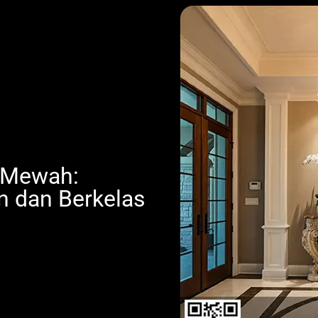
h Mewah:
n dan Berkelas