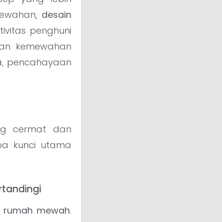
mewahan,
desain
vitas penghuni
an kemewahan
a, pencahayaan
ng cermat dan
pa kunci utama
tandingi
or rumah mewah
.