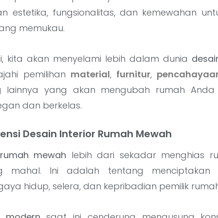
 estetika, fungsionalitas, dan kemewahan un
yang memukau.
ini, kita akan menyelami lebih dalam dunia
desai
lajahi pemilihan
material
,
furnitur
,
pencahayaa
g lainnya yang akan mengubah rumah Anda 
egan dan berkelas.
nsi Desain Interior Rumah Mewah
or rumah mewah
lebih dari sekadar menghias 
g mahal. Ini adalah tentang menciptakan
ya hidup, selera, dan kepribadian pemilik rumah
 modern
saat ini cenderung mengusung kon