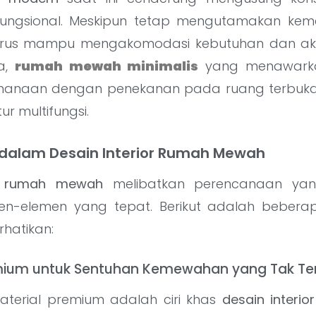
fungsional. Meskipun tetap mengutamakan ke
rus mampu mengakomodasi kebutuhan dan akti
ya,
rumah mewah minimalis
yang menawark
hanaan dengan penekanan pada ruang terbuk
ur multifungsi.
 dalam Desain Interior Rumah Mewah
or rumah mewah
melibatkan perencanaan ya
men-elemen yang tepat. Berikut adalah bebera
rhatikan:
remium untuk Sentuhan Kemewahan yang Tak Ter
terial premium adalah ciri khas
desain interi