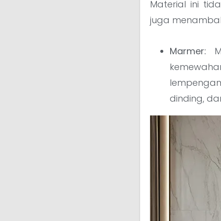
Material ini t
juga menambah n
Marmer:
Ma
kemewahan.
lempengan
dinding, d