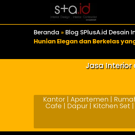
Beranda
»
Blog SPlusA.id Desain In
Hunian Elegan dan Berkelas ya
Jasa Interio
Kantor | Apartemen | Rumah 
Cafe | Dapur | Kitchen Set