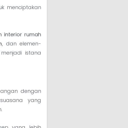
tuk menciptakan
n interior rumah
n
, dan elemen-
menjadi istana
ruangan dengan
 suasana yang
.
sep yang lebih