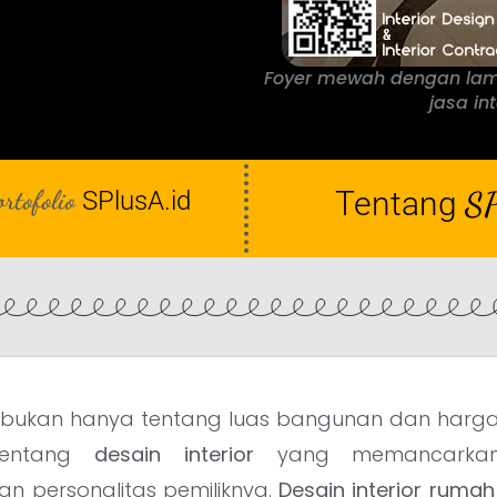
Foyer mewah dengan lamp
jasa in
ortofolio
Tentang
SP
SPlusA.id
ukan hanya tentang luas bangunan dan harga y
 tentang
desain interior
yang memancarkan
n personalitas pemiliknya.
Desain interior rum