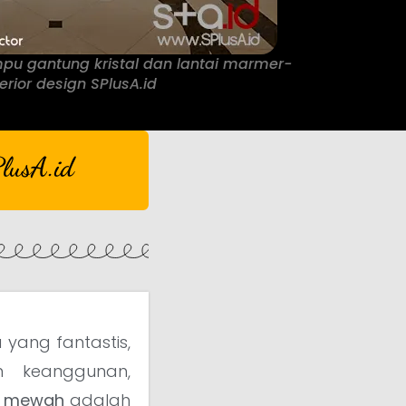
u gantung kristal dan lantai marmer-
terior design SPlusA.id
lusA.id
ang fantastis,
 keanggunan,
ah mewah
adalah