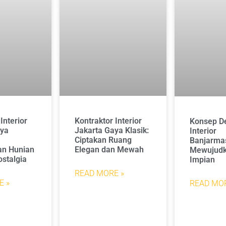
Interior
Kontraktor Interior
Konsep D
aya
Jakarta Gaya Klasik:
Interior
Ciptakan Ruang
Banjarmas
n Hunian
Elegan dan Mewah
Mewujudk
stalgia
Impian
READ MORE »
E »
READ MOR