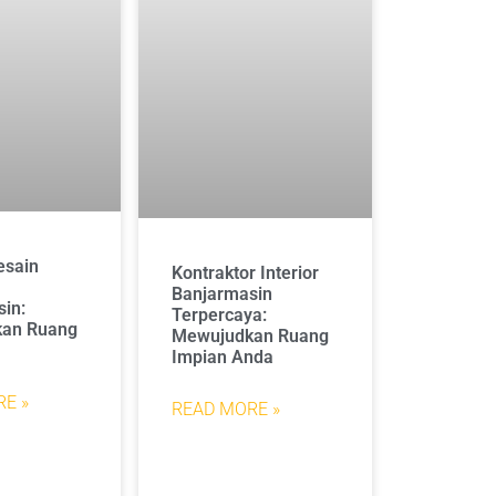
esain
Kontraktor Interior
Banjarmasin
in:
Terpercaya:
an Ruang
Mewujudkan Ruang
Impian Anda
E »
READ MORE »