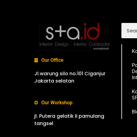
Ko
Our Office
Po
De
Jl.warung silo no.101 Ciganjur
In
Jakarta selatan
Ko
SP
Our Workshop
Bl
jl. Putera gelatik II pamulang
tangsel