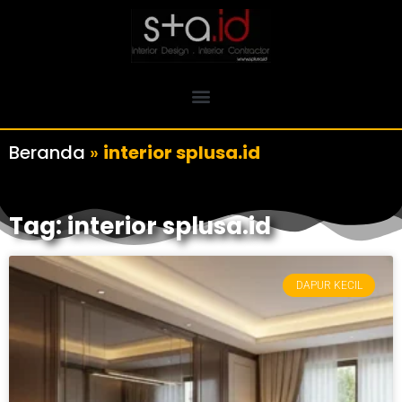
Beranda
»
interior splusa.id
Tag: interior splusa.id
DAPUR KECIL