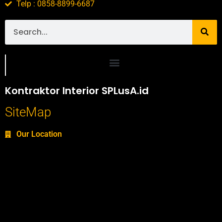
Telp : 0858-8899-6687
Portofolio SPlusA.id Jasa Desain Interior dan Kontraktor Interior
Kontraktor Interior SPLusA.id
SiteMap
Our Location