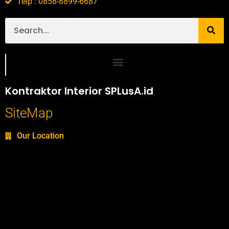
Telp : 0858-8899-6687
Portofolio SPlusA.id Jasa Desain Interior dan Kontraktor Interior
Kontraktor Interior SPLusA.id
SiteMap
Our Location